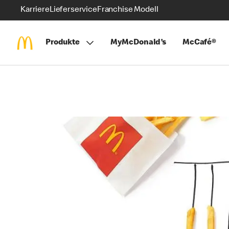
Karriere
Lieferservice
Franchise Modell
Produkte
MyMcDonald’s
McCafé®