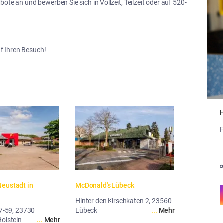
ote an und bewerben Sie sich in Vollzeit, Teilzeit oder auf 520-
f Ihren Besuch!
H
F
eustadt in 
McDonald's Lübeck
Hinter den Kirschkaten 2, 23560
57-59, 23730
Lübeck
...
Mehr
Holstein
...
Mehr