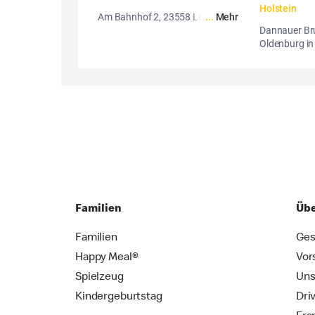
Holstein
Am Bahnhof 2, 23558 Lübeck
...
Mehr
Dannauer Br
Oldenburg in
Familien
Übe
Familien
Ges
Happy Meal®
Vor
Spielzeug
Uns
Kindergeburtstag
Dri