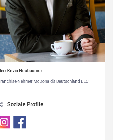
err Kevin Neubaumer
ranchise-Nehmer McDonald's Deutschland LLC
Soziale Profile