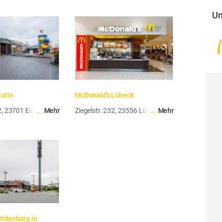
Un
Eutin
McDonald's Lübeck
2, 23701 Eutin
...
Mehr
Ziegelstr. 232, 23556 Lübeck
...
Mehr
ldenburg in 