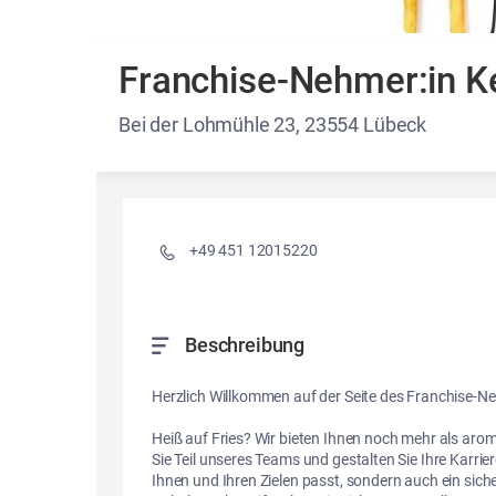
Franchise-Nehmer:in 
Bei der Lohmühle 23, 23554 Lübeck
Details und Fotos
+49 451 12015220
Beschreibung
Herzlich Willkommen auf der Seite des Franchise-N
Heiß auf Fries? Wir bieten Ihnen noch mehr als ar
Sie Teil unseres Teams und gestalten Sie Ihre Karrier
Ihnen und Ihren Zielen passt, sondern auch ein siche