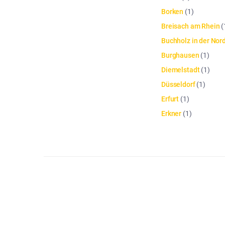
Borken
(
1
)
Breisach am Rhein
(
Buchholz in der Nor
Burghausen
(
1
)
Diemelstadt
(
1
)
Düsseldorf
(
1
)
Erfurt
(
1
)
Erkner
(
1
)
Die Artikelliste wurde aktualisiert. Anzahl der Artikel: 42