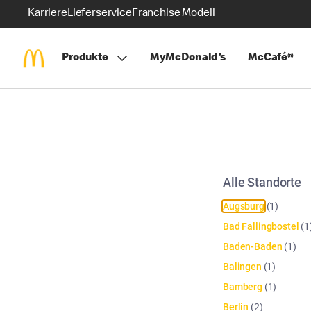
Karriere
Lieferservice
Franchise Modell
Produkte
MyMcDonald’s
McCafé®
Alle Standorte
Augsburg
(
1
)
Bad Fallingbostel
(
1
Baden-Baden
(
1
)
Balingen
(
1
)
Bamberg
(
1
)
Berlin
(
2
)