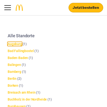
Jetzt bestellen
Alle Standorte
Augsburg
(
1
)
Bad Fallingbostel
(
1
)
Baden-Baden
(
1
)
Balingen
(
1
)
Bamberg
(
1
)
Berlin
(
2
)
Borken
(
1
)
Breisach am Rhein
(
1
)
Buchholz in der Nordheide
(
1
)
Burghausen
(
1
)