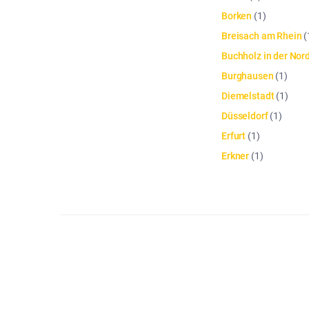
Borken
(
1
)
Breisach am Rhein
(
Buchholz in der Nor
Burghausen
(
1
)
Diemelstadt
(
1
)
Düsseldorf
(
1
)
Erfurt
(
1
)
Erkner
(
1
)
Die Artikelliste wurde aktualisiert. Anzahl der Artikel: 42