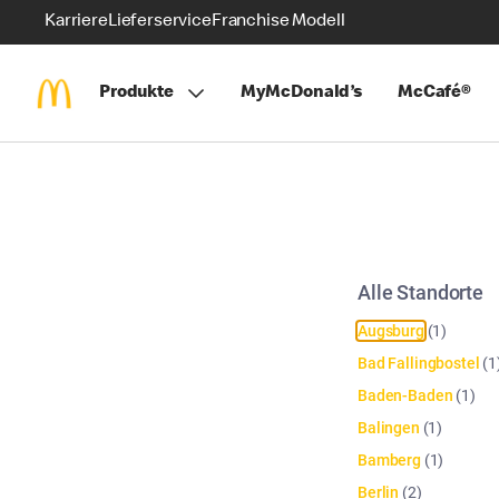
Karriere
Lieferservice
Franchise Modell
Produkte
MyMcDonald’s
McCafé®
Alle Standorte
Augsburg
(
1
)
Bad Fallingbostel
(
1
Baden-Baden
(
1
)
Balingen
(
1
)
Bamberg
(
1
)
Berlin
(
2
)