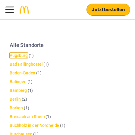
Jetzt bestellen
Alle Standorte
Augsburg
(
1
)
Bad Fallingbostel
(
1
)
Baden-Baden
(
1
)
Balingen
(
1
)
Bamberg
(
1
)
Berlin
(
2
)
Borken
(
1
)
Breisach am Rhein
(
1
)
Buchholz in der Nordheide
(
1
)
Burghausen
(
1
)