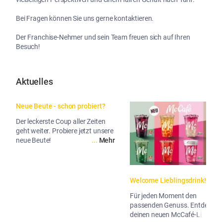
Bei Fragen können Sie uns gerne kontaktieren.  

Der Franchise-Nehmer und sein Team freuen sich auf Ihren 
Besuch!
Aktuelles
Neue Beute - schon probiert?
Der leckerste Coup aller Zeiten
geht weiter. Probiere jetzt unsere
neue Beute!
...
Mehr
Welcome Lieblingsdrink!
Für jeden Moment den
passenden Genuss. Entdecke
deinen neuen McCafé-Liebling!
...
Me