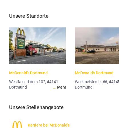
Unsere Standorte
McDonald's Dortmund
McDonald's Dortmund
Westfalendamm 102, 44141
Werkmeisterstr. 66, 44145
Dortmund
...
Mehr
Dortmund
...
Me
Unsere Stellenangebote
Karriere bei McDonald's