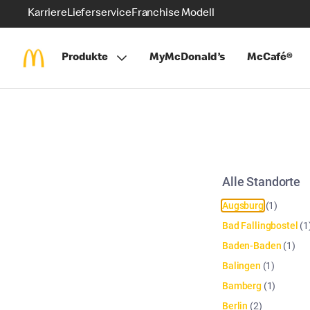
Karriere
Lieferservice
Franchise Modell
Produkte
MyMcDonald’s
McCafé®
Alle Standorte
Augsburg
(
1
)
Bad Fallingbostel
(
1
Baden-Baden
(
1
)
Balingen
(
1
)
Bamberg
(
1
)
Berlin
(
2
)