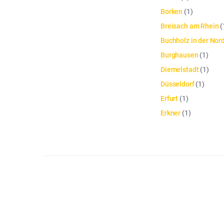
Borken
(
1
)
Breisach am Rhein
(
Buchholz in der Nor
Burghausen
(
1
)
Diemelstadt
(
1
)
Düsseldorf
(
1
)
Erfurt
(
1
)
Erkner
(
1
)
Die Artikelliste wurde aktualisiert. Anzahl der Artikel: 42