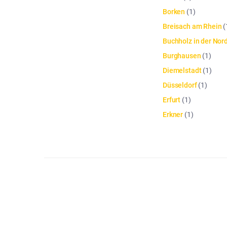
Borken
(
1
)
Breisach am Rhein
(
Buchholz in der Nor
Burghausen
(
1
)
Diemelstadt
(
1
)
Düsseldorf
(
1
)
Erfurt
(
1
)
Erkner
(
1
)
Die Artikelliste wurde aktualisiert. Anzahl der Artikel: 42