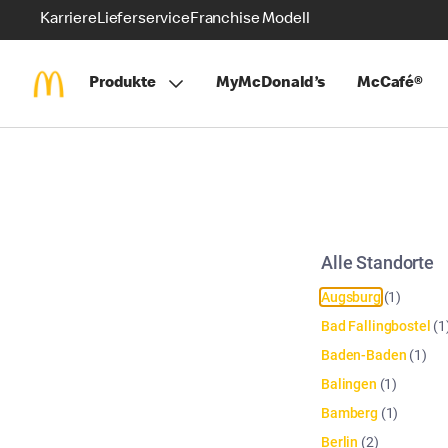
Karriere
Lieferservice
Franchise Modell
Produkte
MyMcDonald’s
McCafé®
Alle Standorte
Augsburg
(
1
)
Bad Fallingbostel
(
1
Baden-Baden
(
1
)
Balingen
(
1
)
Bamberg
(
1
)
Berlin
(
2
)