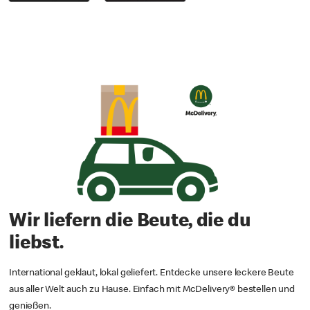
erbeuteten Produkte. Das absolute Highlight gibt es zum
Schluss - eine Weltreise für 2 Personen an 5 tolle Reiseziele!
*Nur für registrierte App-User. Gewinnspiel vom 13.07.2026 – 25.08.2026. Weitere Informationen
sowie Teilnahmebedingungen in der App.
**Nur für registrierte App-User in teilnehmenden Restaurants. © 2026 McDonald’s