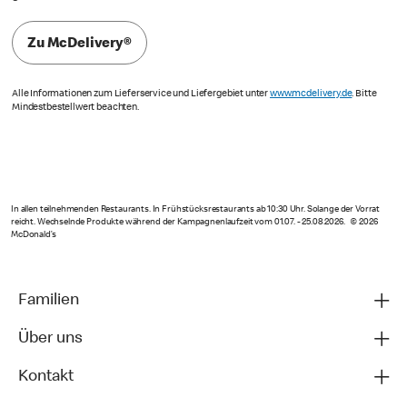
Wir liefern die Beute, die du
liebst.
International geklaut, lokal geliefert. Entdecke unsere leckere Beute
aus aller Welt auch zu Hause. Einfach mit McDelivery® bestellen und
genießen.
Zu McDelivery®
Alle Informationen zum Lieferservice und Liefergebiet unter
www.mcdelivery.de
. Bitte
Mindestbestellwert beachten.
In allen teilnehmenden Restaurants. In Frühstücksrestaurants ab 10:30 Uhr. Solange der Vorrat
reicht. Wechselnde Produkte während der Kampagnenlaufzeit vom 01.07. - 25.08.2026. © 2026
McDonald’s