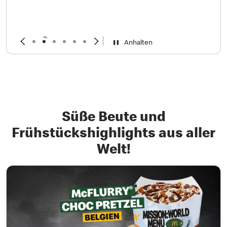
20 Garlic Pepper Chicken
McNuggets aus Japan
Das Nugget-Herz geht auf: 20 Chicken McNuggets in
knuspriger Knoblauch-Pfeffer-Panade aus Japan. Probiere
gleich 20!
Mehr erfahren
Anhalten
Süße Beute und
Frühstückshighlights aus aller