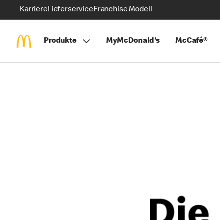
Karriere
Lieferservice
Franchise Modell
Produkte
MyMcDonald’s
McCafé®