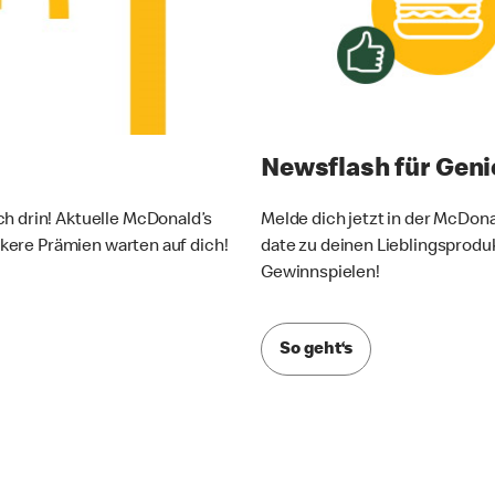
Newsflash für Geni
ch drin! Aktuelle McDonald’s
Melde dich jetzt in der McDon
eckere Prämien warten auf dich!
date zu deinen Lieblingsprodu
Gewinnspielen!
So geht‘s