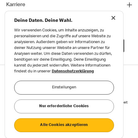
Karriere
Deine Daten. Deine Wahl.
Wir verwenden Cookies, um Inhalte anzuzeigen, zu
personalisieren und die Zugriffe auf unsere Website zu
analysieren. Außerdem geben wir Informationen zu
deiner Nutzung unserer Website an unsere Partner für
Analysen weiter. Um diese Daten verwenden zu dürfen,
benötigen wir deine Einwilligung. Deine Einwilligung
kannst du jederzeit widerrufen. Weitere Informationen
findest du in unserer
Datenschutzerklärung
Datenschutz
Impressum und Nutzungs­bedingungen
Einstellungen
Meldungen zu Menschen- und Umweltrechten
Reports on Human and Environmental Rights
Erklärung zur Barrierefreiheit
Nur erforderliche Cookies
Privatsphäre Einstellungen
Alle Cookies akzeptieren
©2026 McDonald’s. Alle Rechte vorbehalten.