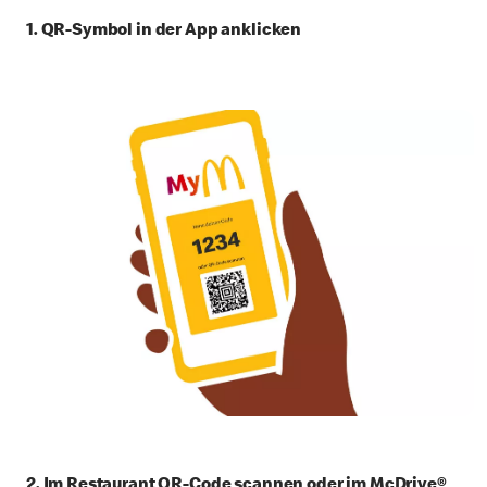
1. QR-Symbol in der App anklicken
2. Im Restaurant QR-Code scannen oder im McDrive®