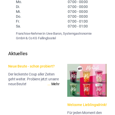
Mo.
07:00
-
00:00
Di.
07:00
-
00:00
Mi.
07:00
-
00:00
Do.
07:00
-
00:00
Fr.
07:00
-
01:00
Sa.
07:00
-
01:00
Franchise-Nehmer:in Uwe Baron, Systemgastronomie
GmbH & Co KG Fallingbostel
Aktuelles
Neue Beute - schon probiert?
Der leckerste Coup aller Zeiten
geht weiter. Probiere jetzt unsere
neue Beute!
...
Mehr
Welcome Lieblingsdrink!
Für jeden Moment den