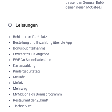
passenden Genuss. Entdecke
deinen neuen McCafé-Liebling!
...
Me
Leistungen
Behinderten-Parkplatz
Bestellung und Bezahlung über die App
Bonusbuchteilnahme
Erweitertes Eis Angebot
EWE Go Schnellladesäule
Kartenzahlung
Kindergeburtstag
McCafe
McDrive
Mehrweg
MyMcDonald's Bonusprogramm
Restaurant der Zukunft
Tischservice