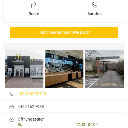
Route
Anrufen
Franchise-Nehmer Uwe Baron
Details und Fotos
+49 5162 98110
+49 5162 7938
Öffnungszeiten
So.
07:00
-
00:00