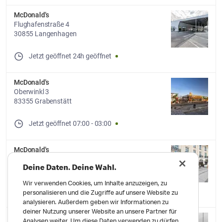
McDonald's
Flughafenstraße 4
30855 Langenhagen
Jetzt geöffnet
24h geöffnet
McDonald's
Oberwinkl 3
83355 Grabenstätt
Jetzt geöffnet
07:00
-
03:00
McDonald's
Karlsplatz 10
80335 München
Deine Daten. Deine Wahl.
Wir verwenden Cookies, um Inhalte anzuzeigen, zu
Jetzt geöffnet
07:00
-
06:00
personalisieren und die Zugriffe auf unsere Website zu
analysieren. Außerdem geben wir Informationen zu
deiner Nutzung unserer Website an unsere Partner für
McDonald's
Analysen weiter. Um diese Daten verwenden zu dürfen,