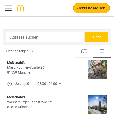
Jetzt bestellen
Adresse suchen
Suche
Filter anzeigen
McDonald's
Martin-Luther-Straße 26
81539 München
Jetzt geöffnet
08:00
-
04:00
McDonald's
Wasserburger Landstraße 52
81825 München