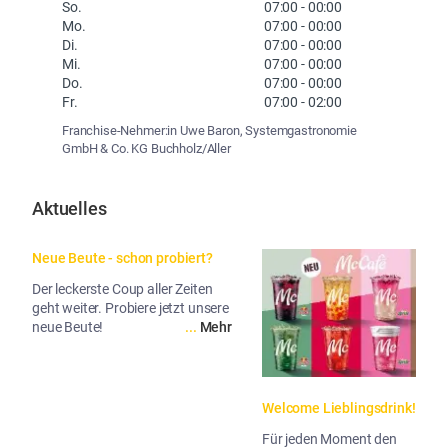
So.
07:00
-
00:00
Mo.
07:00
-
00:00
Di.
07:00
-
00:00
Mi.
07:00
-
00:00
Do.
07:00
-
00:00
Fr.
07:00
-
02:00
Franchise-Nehmer:in Uwe Baron, Systemgastronomie
GmbH & Co. KG Buchholz/Aller
Aktuelles
Neue Beute - schon probiert?
Der leckerste Coup aller Zeiten
geht weiter. Probiere jetzt unsere
neue Beute!
...
Mehr
Welcome Lieblingsdrink!
Für jeden Moment den