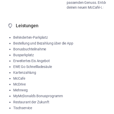
passenden Genuss. Entdecke
deinen neuen McCafé-Liebling!
...
Me
Leistungen
Behinderten-Parkplatz
Bestellung und Bezahlung über die App
Bonusbuchteilnahme
Busparkplatz
Erweitertes Eis Angebot
EWE Go Schnellladesäule
Kartenzahlung
McCafe
McDrive
Mehrweg
MyMcDonald's Bonusprogramm
Restaurant der Zukunft
Tischservice