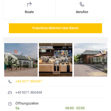
Route
Anrufen
Franchise-Nehmer Uwe Baron
Details und Fotos
+49 5071 800497
+49 5071 800498
Öffnungszeiten
Sa.
06:00
-
02:00