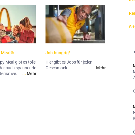
Res
Sch
y Meal®
Job-hungrig?
y Meal gibt es tolle
Hier gibt es Jobs für jeden
M
oder auch spannende
Geschmack.
...
Mehr
M
ternative.
...
Mehr
7
M
N
9