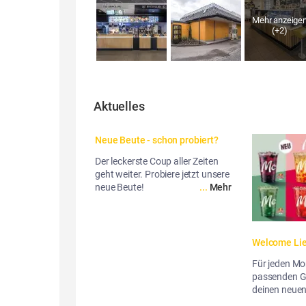
Mehr anzeige
(+
2
)
Aktuelles
Neue Beute - schon probiert?
Der leckerste Coup aller Zeiten
geht weiter. Probiere jetzt unsere
neue Beute!
...
Mehr
Welcome Lie
Für jeden M
passenden G
deinen neuen