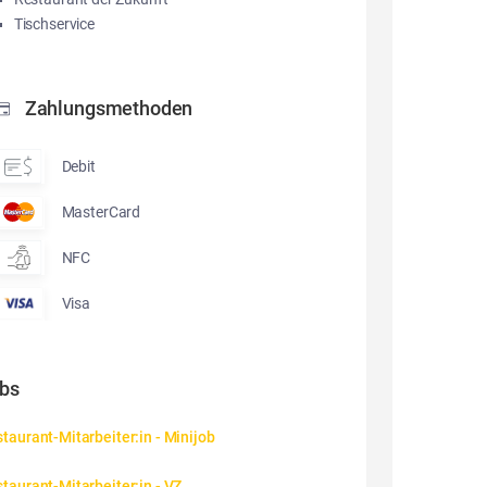
Tischservice
Zahlungsmethoden
Debit
MasterCard
NFC
Visa
bs
taurant-Mitarbeiter:in - Minijob
taurant-Mitarbeiter:in - VZ