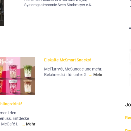
Systemgastronomie Sven Strohmayer e.K.
n
Eiskalte McSmart Snacks!
McFlurry®, McSundae und mehr.
Belohne dich für unter 3 Euro.
...
Mehr
blingsdrink!
Jo
oment den
Res
enuss. Entdecke
 McCafé-Liebling!
...
Mehr
Res