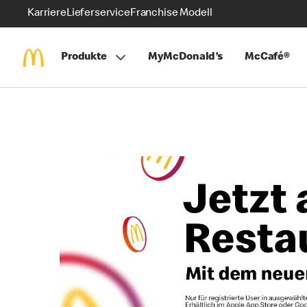
Karriere
Lieferservice
Franchise Modell
Produkte
MyMcDonald’s
McCafé®