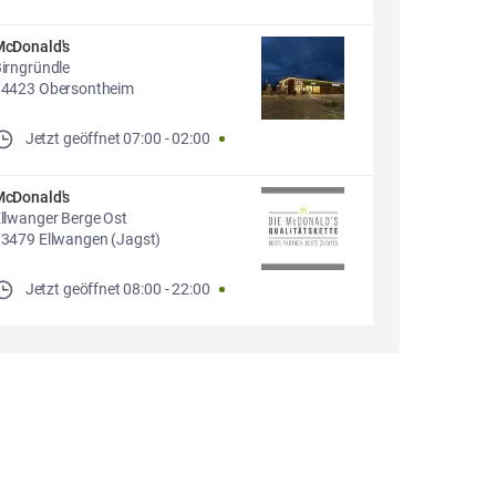
cDonald's
irngründle
4423 Obersontheim
Jetzt geöffnet
07:00
-
02:00
cDonald's
llwanger Berge Ost
3479 Ellwangen (Jagst)
Jetzt geöffnet
08:00
-
22:00