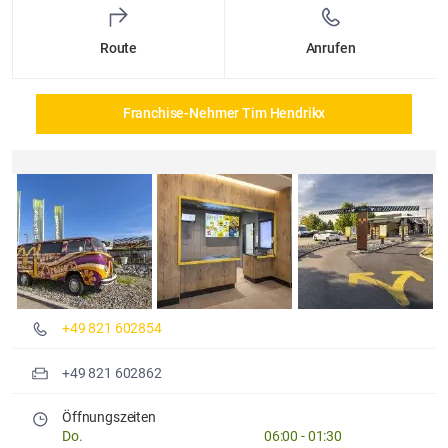
Route
Anrufen
Franchise-Nehmer Tim Hendrikx
Details und Fotos
+49 821 602854
+49 821 602862
Öffnungszeiten
Do.
06:00
-
01:30