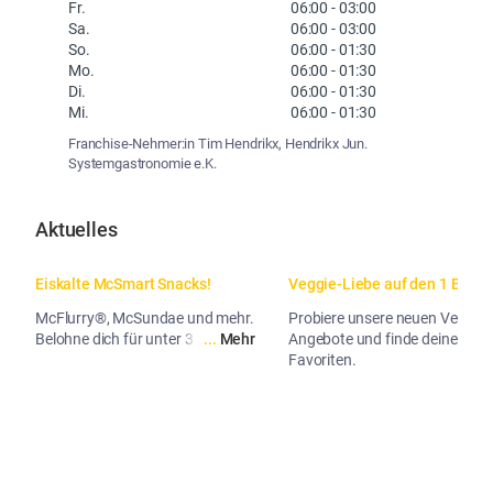
Fr.
06:00
-
03:00
Sa.
06:00
-
03:00
So.
06:00
-
01:30
Mo.
06:00
-
01:30
Di.
06:00
-
01:30
Mi.
06:00
-
01:30
Franchise-Nehmer:in Tim Hendrikx, Hendrikx Jun.
Systemgastronomie e.K.
Aktuelles
Eiskalte McSmart Snacks!
Veggie-Liebe auf den 1 Biss.
McFlurry®, McSundae und mehr.
Probiere unsere neuen Veggie-
Belohne dich für unter 3 Euro.
...
Mehr
Angebote und finde deinen
Favoriten.
...
Me