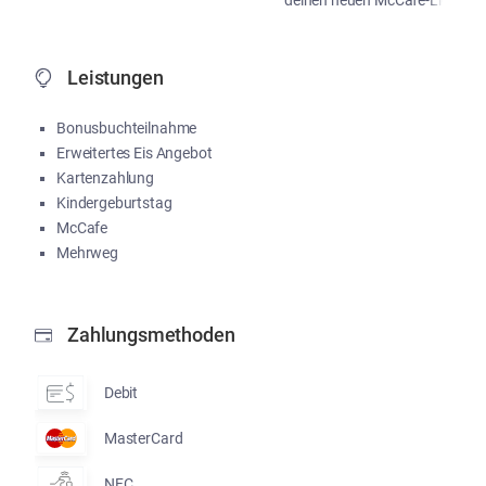
deinen neuen McCafé-Liebling!
...
Me
Leistungen
Bonusbuchteilnahme
Erweitertes Eis Angebot
Kartenzahlung
Kindergeburtstag
McCafe
Mehrweg
Zahlungsmethoden
Debit
MasterCard
NFC