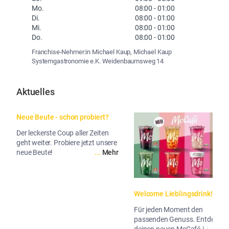
Mo.
08:00
-
01:00
Di.
08:00
-
01:00
Mi.
08:00
-
01:00
Do.
08:00
-
01:00
Franchise-Nehmer:in Michael Kaup, Michael Kaup
Systemgastronomie e.K. Weidenbaumsweg 14
Aktuelles
Neue Beute - schon probiert?
Der leckerste Coup aller Zeiten
geht weiter. Probiere jetzt unsere
neue Beute!
...
Mehr
Welcome Lieblingsdrink!
Für jeden Moment den
passenden Genuss. Entdecke