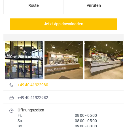
Route
Anrufen
Jetzt App downloaden
Details und Fotos
+49 40 41922980
+49 40 41922982
Öffnungszeiten
Fr.
08:00
-
05:00
Sa.
08:00
-
05:00
So.
09:00
-
00:00