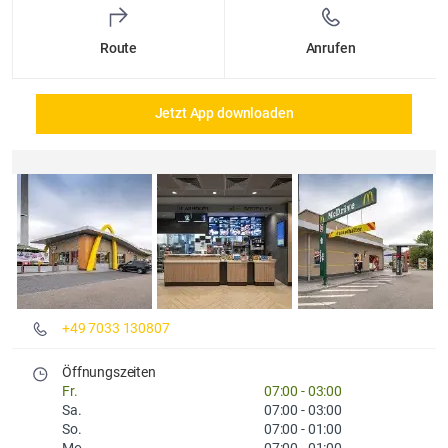
Route
Anrufen
Jetzt App downloaden
Details und Fotos
+49 7033 130807
Öffnungszeiten
Fr.
07:00
-
03:00
Sa.
07:00
-
03:00
So.
07:00
-
01:00
Mo.
07:00
-
01:00