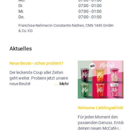
Di.
07:00
-
01:00
Mi.
07:00
-
01:00
Do.
07:00
-
01:00
Franchise-Nehmer:in Constantin Nathen, CNN 1445 GmbH
& Co. KG
Aktuelles
Neue Beute - schon probiert?
Der leckerste Coup aller Zeiten
geht weiter. Probiere jetzt unsere
neue Beute!
...
Mehr
Welcome Lieblingsdrink!
Für jeden Moment den
passenden Genuss. Entdecke
deinen neuen McCafé-Liebling!
...
Me