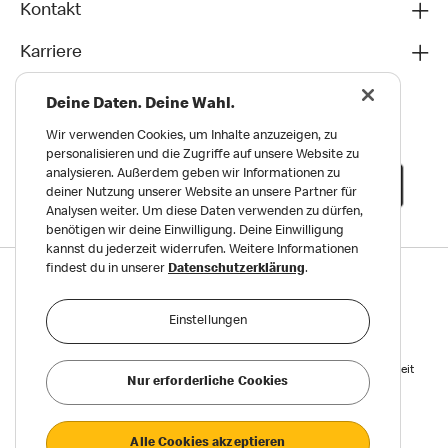
Kontakt
Karriere
Deine Daten. Deine Wahl.
Wir verwenden Cookies, um Inhalte anzuzeigen, zu
personalisieren und die Zugriffe auf unsere Website zu
analysieren. Außerdem geben wir Informationen zu
deiner Nutzung unserer Website an unsere Partner für
Analysen weiter. Um diese Daten verwenden zu dürfen,
benötigen wir deine Einwilligung. Deine Einwilligung
kannst du jederzeit widerrufen. Weitere Informationen
findest du in unserer
Datenschutzerklärung
.
Datenschutz
Impressum und Nutzungs­bedingungen
Einstellungen
Meldungen zu Menschen- und Umweltrechten
Reports on Human and Environmental Rights
Erklärung zur Barrierefreiheit
Nur erforderliche Cookies
Privatsphäre Einstellungen
Alle Cookies akzeptieren