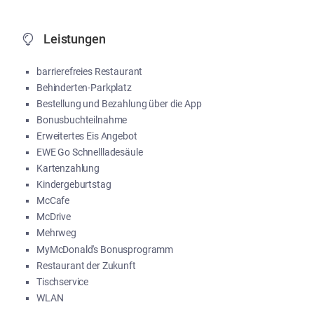
Leistungen
barrierefreies Restaurant
Behinderten-Parkplatz
Bestellung und Bezahlung über die App
Bonusbuchteilnahme
Erweitertes Eis Angebot
EWE Go Schnellladesäule
Kartenzahlung
Kindergeburtstag
McCafe
McDrive
Mehrweg
MyMcDonald's Bonusprogramm
Restaurant der Zukunft
Tischservice
WLAN