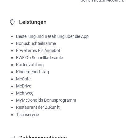
deinen neuen McCafé-Liebling!
...
Me
Leistungen
Bestellung und Bezahlung über die App
Bonusbuchteilnahme
Erweitertes Eis Angebot
EWE Go Schnellladesäule
Kartenzahlung
Kindergeburtstag
McCafe
McDrive
Mehrweg
MyMcDonald's Bonusprogramm
Restaurant der Zukunft
Tischservice
Zahlungsmethoden