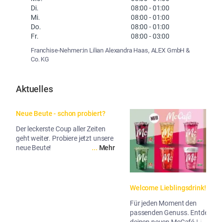
Di.
08:00
-
01:00
Mi.
08:00
-
01:00
Do.
08:00
-
01:00
Fr.
08:00
-
03:00
Franchise-Nehmer:in Lilian Alexandra Haas, ALEX GmbH &
Co. KG
Aktuelles
Neue Beute - schon probiert?
Der leckerste Coup aller Zeiten
geht weiter. Probiere jetzt unsere
neue Beute!
...
Mehr
Welcome Lieblingsdrink!
Für jeden Moment den
passenden Genuss. Entdecke