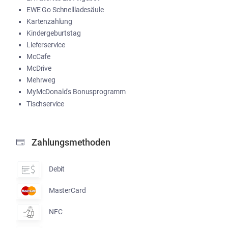
EWE Go Schnellladesäule
Kartenzahlung
Kindergeburtstag
Lieferservice
McCafe
McDrive
Mehrweg
MyMcDonald's Bonusprogramm
Tischservice
Zahlungsmethoden
Debit
MasterCard
NFC