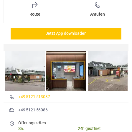
Route
Anrufen
Jetzt App downloaden
Details und Fotos
+49 5121 513087
+49 5121 56086
Öffnungszeiten
Sa.
24h geöffnet