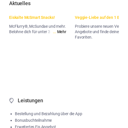
Aktuelles
Eiskalte McSmart Snacks!
Veggie-Liebe auf den 1 Biss.
McFlurry®, McSundae und mehr.
Probiere unsere neuen Veggie-
Belohne dich für unter 3 Euro.
...
Mehr
Angebote und finde deinen
Favoriten.
...
Me
Leistungen
Bestellung und Bezahlung über die App
Bonusbuchteilnahme
Erweitertes Eis Angebot