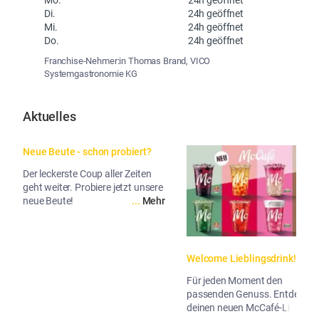
Di.
24h geöffnet
Mi.
24h geöffnet
Do.
24h geöffnet
Franchise-Nehmer:in Thomas Brand, VICO
Systemgastronomie KG
Aktuelles
Neue Beute - schon probiert?
Der leckerste Coup aller Zeiten
geht weiter. Probiere jetzt unsere
neue Beute!
...
Mehr
Welcome Lieblingsdrink!
Für jeden Moment den
passenden Genuss. Entdecke
deinen neuen McCafé-Liebling!
...
Me