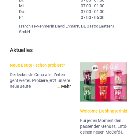
Mi.
07:00
-
01:00
Do.
07:00
-
01:00
Fr.
07:00
-
06:00
Franchise-Nehmer:in David Ehmann, DE Gastro Laatzen II
GmbH
Aktuelles
Neue Beute - schon probiert?
Der leckerste Coup aller Zeiten
geht weiter. Probiere jetzt unsere
neue Beute!
...
Mehr
Welcome Lieblingsdrink!
Für jeden Moment den
passenden Genuss. Entdecke
deinen neuen McCafé-Liebling!
...
Me