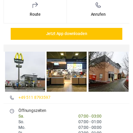
Route
Anrufen
Jetzt App downloaden
Details und Fotos
+49 511 8793597
Öffnungszeiten
Sa.
07:00
-
03:00
So.
07:00
-
01:00
Mo.
07:00
-
00:00
Di.
07:00
-
01:00