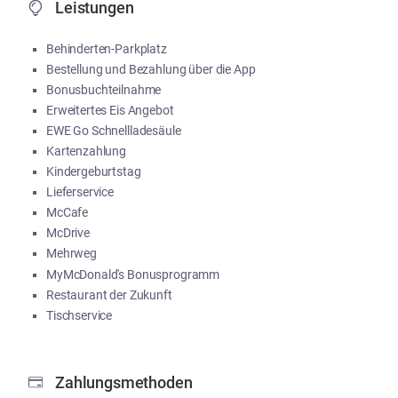
Leistungen
Behinderten-Parkplatz
Bestellung und Bezahlung über die App
Bonusbuchteilnahme
Erweitertes Eis Angebot
EWE Go Schnellladesäule
Kartenzahlung
Kindergeburtstag
Lieferservice
McCafe
McDrive
Mehrweg
MyMcDonald's Bonusprogramm
Restaurant der Zukunft
Tischservice
Zahlungsmethoden