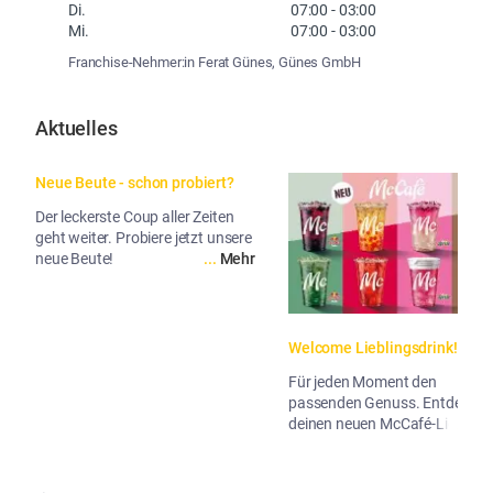
Di.
07:00
-
03:00
Mi.
07:00
-
03:00
Franchise-Nehmer:in Ferat Günes, Günes GmbH
Aktuelles
Neue Beute - schon probiert?
Der leckerste Coup aller Zeiten
geht weiter. Probiere jetzt unsere
neue Beute!
...
Mehr
Welcome Lieblingsdrink!
Für jeden Moment den
passenden Genuss. Entdecke
deinen neuen McCafé-Liebling!
...
Me