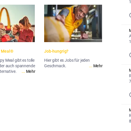
1
M
A
y Meal®
Job-hungrig?
y Meal gibt es tolle
Hier gibt es Jobs für jeden
oder auch spannende
Geschmack.
...
Mehr
M
ternative.
...
Mehr
R
7
M
R
8