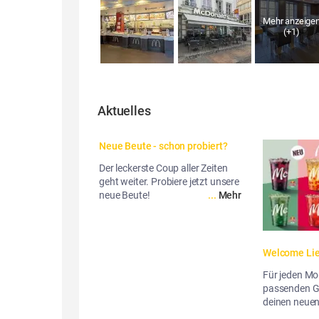
Mehr anzeige
(+
1
)
Aktuelles
Neue Beute - schon probiert?
Der leckerste Coup aller Zeiten
geht weiter. Probiere jetzt unsere
neue Beute!
...
Mehr
Welcome Lie
Für jeden M
passenden G
deinen neuen