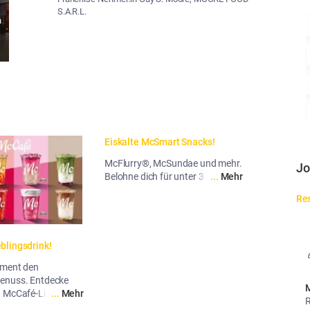
S.A.R.L.
n
Eiskalte McSmart Snacks!
McFlurry®, McSundae und mehr.
Jo
Belohne dich für unter 3 Euro.
...
Mehr
Res
blingsdrink!
oment den
enuss. Entdecke
M
 McCafé-Liebling!
...
Mehr
R