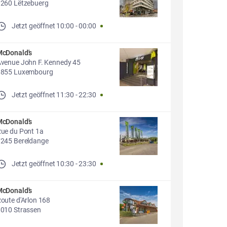
260 Lëtzebuerg
Jetzt geöffnet
10:00
-
00:00
cDonald's
venue John F. Kennedy 45
1855 Luxembourg
Jetzt geöffnet
11:30
-
22:30
cDonald's
ue du Pont 1a
245 Bereldange
Jetzt geöffnet
10:30
-
23:30
cDonald's
oute d'Arlon 168
010 Strassen