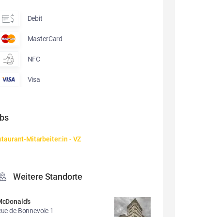
Debit
MasterCard
NFC
Visa
bs
taurant-Mitarbeiter:in - VZ
Weitere Standorte
cDonald's
ue de Bonnevoie 1