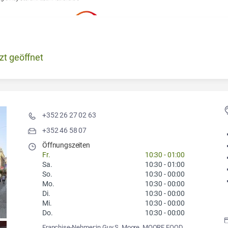
zt geöffnet
+352 26 27 02 63
+352 46 58 07
Öffnungszeiten
Fr.
10:30
-
01:00
Sa.
10:30
-
01:00
So.
10:30
-
00:00
Mo.
10:30
-
00:00
Di.
10:30
-
00:00
Mi.
10:30
-
00:00
Do.
10:30
-
00:00
Franchise-Nehmer:in Guy S. Moore, MOORE FOOD