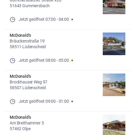
Gummersbacher Straße 92b
51643 Gummersbach
Jetzt geöffnet
07:00
-
04:00
McDonald's
Bräuckenstraße 19
58511 Lüdenscheid
Jetzt geöffnet
08:00
-
05:00
McDonald's
Brockhauser Weg 97
58507 Lüdenscheid
Jetzt geöffnet
09:00
-
01:00
McDonald's
Am Breithammer 5
57462 Olpe