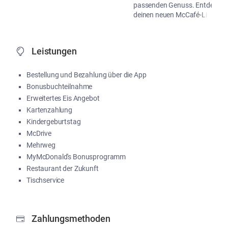
passenden Genuss. Entdecke
deinen neuen McCafé-Liebling!
...
Me
Leistungen
Bestellung und Bezahlung über die App
Bonusbuchteilnahme
Erweitertes Eis Angebot
Kartenzahlung
Kindergeburtstag
McDrive
Mehrweg
MyMcDonald's Bonusprogramm
Restaurant der Zukunft
Tischservice
Zahlungsmethoden