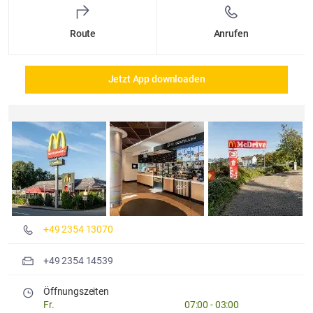
Route
Anrufen
Jetzt App downloaden
Details und Fotos
+49 2354 13070
+49 2354 14539
Öffnungszeiten
Fr.
07:00
-
03:00