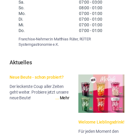
Sa.
07:00
-
03:00
So.
08:00
-
01:00
Mo.
07:00
-
01:00
Di.
07:00
-
01:00
Mi.
07:00
-
01:00
Do.
07:00
-
01:00
Franchise-Nehmer:in Matthias Rüter, RÜTER
Systemgastronomie e.K.
Aktuelles
Neue Beute - schon probiert?
Der leckerste Coup aller Zeiten
geht weiter. Probiere jetzt unsere
neue Beute!
...
Mehr
Welcome Lieblingsdrink!
Für jeden Moment den