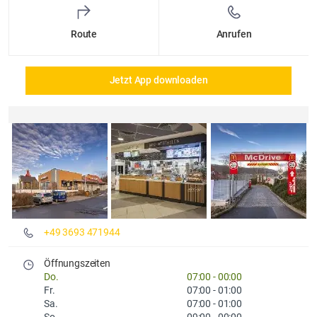
Route
Anrufen
Jetzt App downloaden
Details und Fotos
+49 3693 471944
Öffnungszeiten
Do.
07:00
-
00:00
Fr.
07:00
-
01:00
Sa.
07:00
-
01:00
So.
09:00
-
00:00