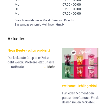
Mo.
07:00
-
00:00
Di.
07:00
-
00:00
Mi.
07:00
-
00:00
Franchise-Nehmer:in Marek Dziedzic, Dziedzic
Systemgastronomie Meiningen GmbH
Aktuelles
Neue Beute - schon probiert?
Der leckerste Coup aller Zeiten
geht weiter. Probiere jetzt unsere
neue Beute!
...
Mehr
Welcome Lieblingsdrink!
Für jeden Moment den
passenden Genuss. Entdecke
deinen neuen McCafé-Liebling!
...
Me