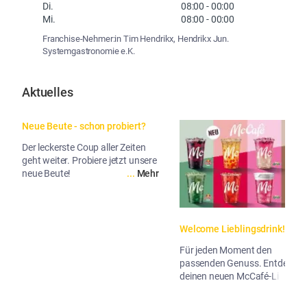
Di.
08:00
-
00:00
Mi.
08:00
-
00:00
Franchise-Nehmer:in Tim Hendrikx, Hendrikx Jun.
Systemgastronomie e.K.
Aktuelles
Neue Beute - schon probiert?
Der leckerste Coup aller Zeiten
geht weiter. Probiere jetzt unsere
neue Beute!
...
Mehr
Welcome Lieblingsdrink!
Für jeden Moment den
passenden Genuss. Entdecke
deinen neuen McCafé-Liebling!
...
Me