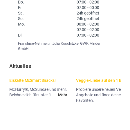
Do.
07:00
-
02:00
Fr.
07:00
-
00:00
Sa.
24h geöffnet
So.
24h geöffnet
Mo.
00:00
-
02:00
07:00
-
02:00
Di.
07:00
-
02:00
Franchise-Nehmer:in Julia Koschitzke, GWK Minden
GmbH
Aktuelles
Eiskalte McSmart Snacks!
Veggie-Liebe auf den 1 Biss.
McFlurry®, McSundae und mehr.
Probiere unsere neuen Veggie-
Belohne dich für unter 3 Euro.
...
Mehr
Angebote und finde deinen
Favoriten.
...
Me