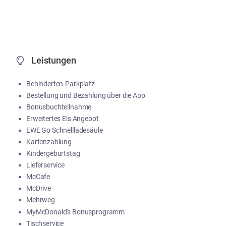
Leistungen
Behinderten-Parkplatz
Bestellung und Bezahlung über die App
Bonusbuchteilnahme
Erweitertes Eis Angebot
EWE Go Schnellladesäule
Kartenzahlung
Kindergeburtstag
Lieferservice
McCafe
McDrive
Mehrweg
MyMcDonald's Bonusprogramm
Tischservice