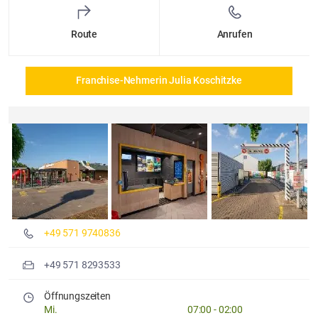
Route
Anrufen
Franchise-Nehmerin Julia Koschitzke
Details und Fotos
+49 571 9740836
+49 571 8293533
Öffnungszeiten
Mi.
07:00
-
02:00