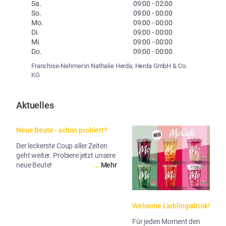
Sa.
09:00
-
02:00
So.
09:00
-
00:00
Mo.
09:00
-
00:00
Di.
09:00
-
00:00
Mi.
09:00
-
00:00
Do.
09:00
-
00:00
Franchise-Nehmer:in Nathalie Herda, Herda GmbH & Co.
KG
Aktuelles
Neue Beute - schon probiert?
Der leckerste Coup aller Zeiten
geht weiter. Probiere jetzt unsere
neue Beute!
...
Mehr
Welcome Lieblingsdrink!
Für jeden Moment den