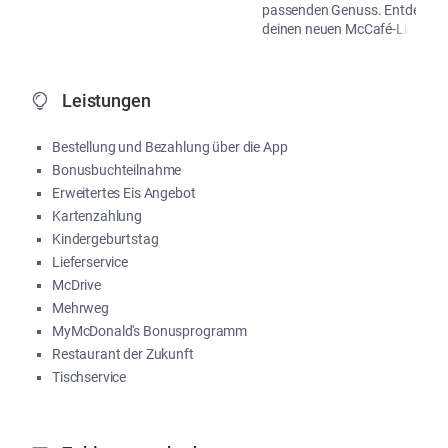
passenden Genuss. Entdecke
deinen neuen McCafé-Liebling!
...
Me
Leistungen
Bestellung und Bezahlung über die App
Bonusbuchteilnahme
Erweitertes Eis Angebot
Kartenzahlung
Kindergeburtstag
Lieferservice
McDrive
Mehrweg
MyMcDonald's Bonusprogramm
Restaurant der Zukunft
Tischservice