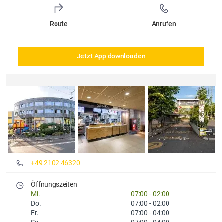
Route
Anrufen
Jetzt App downloaden
Details und Fotos
+49 2102 46320
Öffnungszeiten
Mi.
07:00
-
02:00
Do.
07:00
-
02:00
Fr.
07:00
-
04:00
Sa.
07:00
-
04:00