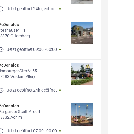
Jetzt geöffnet
24h geöffnet
cDonald's
osthausen 11
8870 Ottersberg
Jetzt geöffnet
09:00
-
00:00
cDonald's
amburger Straße 55
7283 Verden (Aller)
Jetzt geöffnet
24h geöffnet
cDonald's
argarete-Steiff-Allee 4
28832 Achim
Jetzt geöffnet
07:00
-
00:00