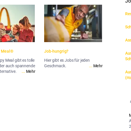
Jo
Res
Sch
Ass
y Meal®
Job-hungrig?
Aus
Sc
y Meal gibt es tolle
Hier gibt es Jobs für jeden
oder auch spannende
Geschmack.
...
Mehr
ternative.
...
Mehr
Aus
(m/
M
A