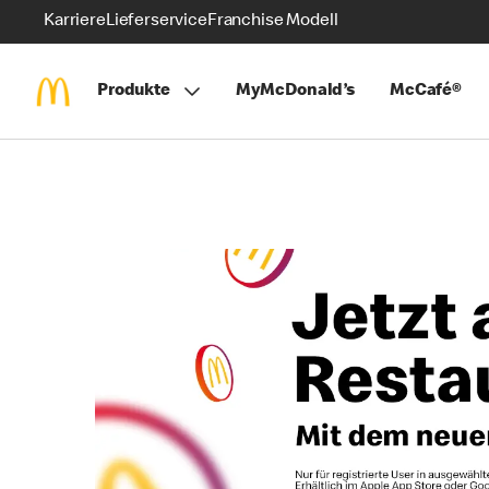
Karriere
Lieferservice
Franchise Modell
Produkte
MyMcDonald’s
McCafé®