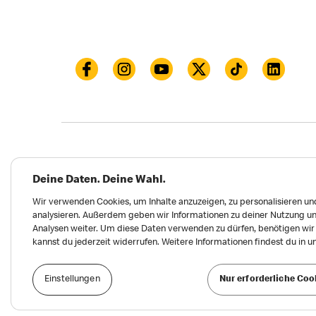
Datenschutz
Impressum und Nutzungs­bed
Deine Daten. Deine Wahl.
Meldungen zu Menschen- und Umweltrechten
Wir verwenden Cookies, um Inhalte anzuzeigen, zu personalisieren und
analysieren. Außerdem geben wir Informationen zu deiner Nutzung un
Erklärung zur Barrierefreiheit
Privatsphäre 
Analysen weiter. Um diese Daten verwenden zu dürfen, benötigen wir d
kannst du jederzeit widerrufen. Weitere Informationen findest du in 
Einstellungen
Nur erforderliche Coo