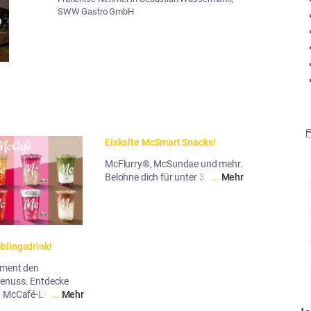
SWW Gastro GmbH
n
Eiskalte McSmart Snacks!
McFlurry®, McSundae und mehr.
Belohne dich für unter 3 Euro.
...
Mehr
blingsdrink!
oment den
enuss. Entdecke
 McCafé-Liebling!
...
Mehr