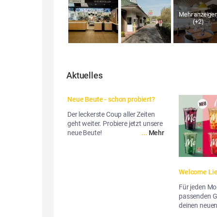
Mehr anzeige
(+
2
)
Aktuelles
Neue Beute - schon probiert?
Der leckerste Coup aller Zeiten
geht weiter. Probiere jetzt unsere
neue Beute!
...
Mehr
Welcome Lie
Für jeden M
passenden G
deinen neuen