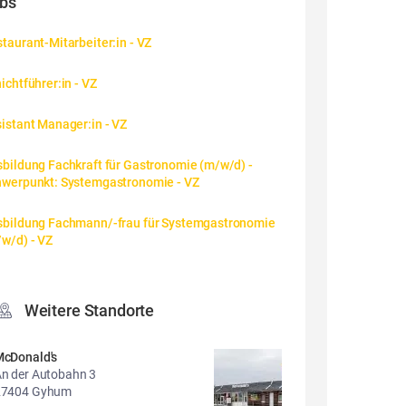
bs
taurant-Mitarbeiter:in - VZ
ichtführer:in - VZ
istant Manager:in - VZ
bildung Fachkraft für Gastronomie (m/w/d) - 
hwerpunkt: Systemgastronomie - VZ
bildung Fachmann/-frau für Systemgastronomie 
w/d) - VZ
Weitere Standorte
cDonald's
n der Autobahn 3
27404 Gyhum