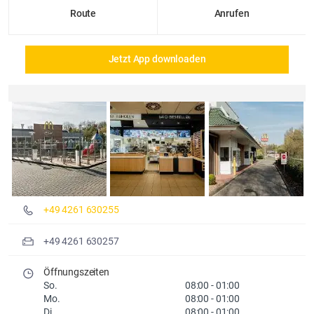
Route
Anrufen
Jetzt App downloaden
Details und Fotos
+49 4261 630255
+49 4261 630257
Öffnungszeiten
So.
08:00
-
01:00
Mo.
08:00
-
01:00
Di.
08:00
-
01:00