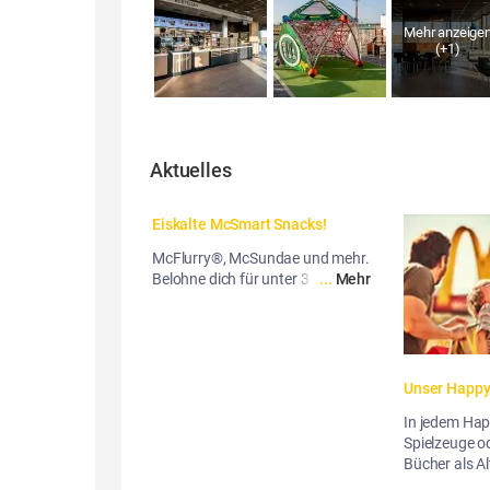
Mehr anzeige
(+
1
)
Aktuelles
Eiskalte McSmart Snacks!
McFlurry®, McSundae und mehr.
Belohne dich für unter 3 Euro.
...
Mehr
Unser Happ
In jedem Happ
Spielzeuge 
Bücher als Al