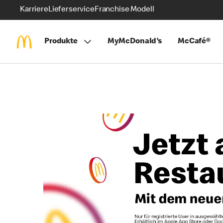
Karriere
Lieferservice
Franchise Modell
Produkte
MyMcDonald’s
McCafé®