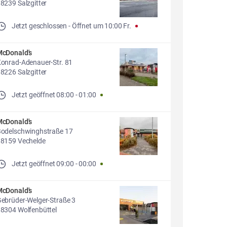
8239 Salzgitter
Jetzt geschlossen
- 
Öffnet um
10:00
Fr.
cDonald's
onrad-Adenauer-Str. 81
8226 Salzgitter
Jetzt geöffnet
08:00
-
01:00
cDonald's
odelschwinghstraße 17
8159 Vechelde
Jetzt geöffnet
09:00
-
00:00
cDonald's
ebrüder-Welger-Straße 3
8304 Wolfenbüttel