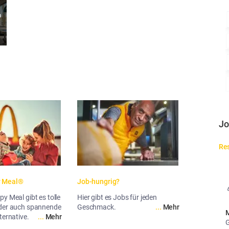
n
Jo
Res
y Meal®
Job-hungrig?
y Meal gibt es tolle
Hier gibt es Jobs für jeden
oder auch spannende
Geschmack.
...
Mehr
M
ternative.
...
Mehr