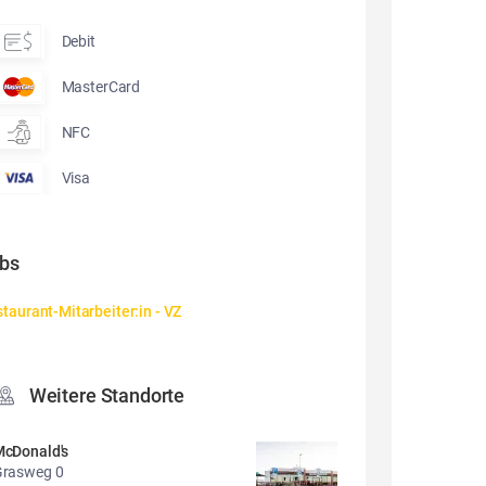
Debit
MasterCard
NFC
Visa
bs
taurant-Mitarbeiter:in - VZ
Weitere Standorte
cDonald's
Grasweg 0