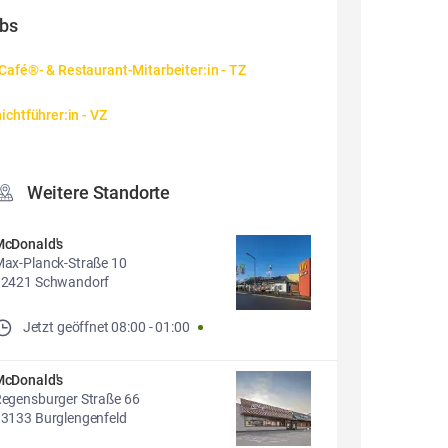
bs
afé®- & Restaurant-Mitarbeiter:in - TZ
ichtführer:in - VZ
Weitere Standorte
cDonald's
ax-Planck-Straße 10
92421 Schwandorf
Jetzt geöffnet
08:00
-
01:00
cDonald's
egensburger Straße 66
3133 Burglengenfeld