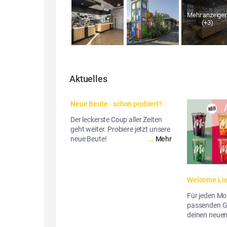
Mehr anzeige
(+
3
)
Aktuelles
Neue Beute - schon probiert?
Der leckerste Coup aller Zeiten
geht weiter. Probiere jetzt unsere
neue Beute!
...
Mehr
Welcome Lie
Für jeden M
passenden G
deinen neuen