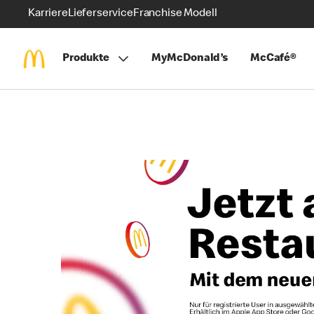
Karriere
Lieferservice
Franchise Modell
Produkte
MyMcDonald’s
McCafé®