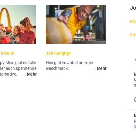
Jo
McC
Sch
y Meal®
Job-hungrig?
y Meal gibt es tolle
Hier gibt es Jobs für jeden
oder auch spannende
Geschmack.
...
Mehr
M
ternative.
...
Mehr
M
M
R
9