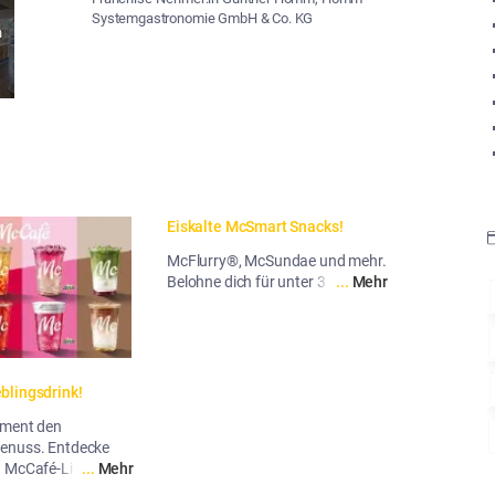
Systemgastronomie GmbH & Co. KG
n
Eiskalte McSmart Snacks!
McFlurry®, McSundae und mehr.
Belohne dich für unter 3 Euro.
...
Mehr
blingsdrink!
oment den
enuss. Entdecke
 McCafé-Liebling!
...
Mehr