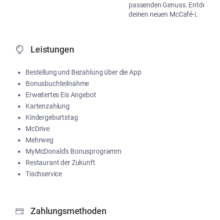
passenden Genuss. Entdecke
deinen neuen McCafé-Liebling!
...
Me
Leistungen
Bestellung und Bezahlung über die App
Bonusbuchteilnahme
Erweitertes Eis Angebot
Kartenzahlung
Kindergeburtstag
McDrive
Mehrweg
MyMcDonald's Bonusprogramm
Restaurant der Zukunft
Tischservice
Zahlungsmethoden