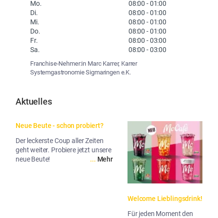
Mo.
08:00
-
01:00
Di.
08:00
-
01:00
Mi.
08:00
-
01:00
Do.
08:00
-
01:00
Fr.
08:00
-
03:00
Sa.
08:00
-
03:00
Franchise-Nehmer:in Marc Karrer, Karrer
Systemgastronomie Sigmaringen e.K.
Aktuelles
Neue Beute - schon probiert?
Der leckerste Coup aller Zeiten
geht weiter. Probiere jetzt unsere
neue Beute!
...
Mehr
Welcome Lieblingsdrink!
Für jeden Moment den