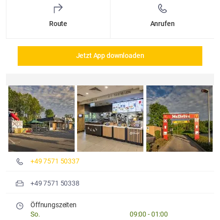
Route
Anrufen
Jetzt App downloaden
Details und Fotos
+49 7571 50337
+49 7571 50338
Öffnungszeiten
So.
09:00
-
01:00