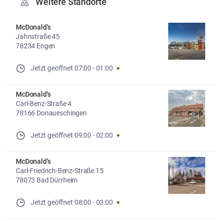
Weitere Standorte
McDonald's
Jahnstraße 45
78234 Engen
Jetzt geöffnet
07:00
-
01:00
McDonald's
Carl-Benz-Straße 4
78166 Donaueschingen
Jetzt geöffnet
09:00
-
02:00
McDonald's
Carl-Friedrich-Benz-Straße 15
78073 Bad Dürrheim
Jetzt geöffnet
08:00
-
03:00