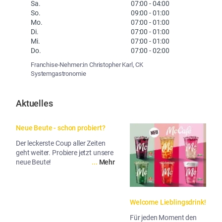
Sa.
07:00
-
04:00
So.
09:00
-
01:00
Mo.
07:00
-
01:00
Di.
07:00
-
01:00
Mi.
07:00
-
01:00
Do.
07:00
-
02:00
Franchise-Nehmer:in Christopher Karl, CK
Systemgastronomie
Aktuelles
Neue Beute - schon probiert?
Der leckerste Coup aller Zeiten
geht weiter. Probiere jetzt unsere
neue Beute!
...
Mehr
Welcome Lieblingsdrink!
Für jeden Moment den