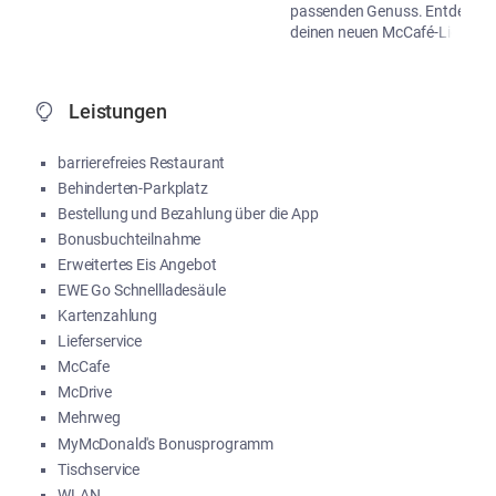
passenden Genuss. Entdecke
deinen neuen McCafé-Liebling!
...
Me
Leistungen
barrierefreies Restaurant
Behinderten-Parkplatz
Bestellung und Bezahlung über die App
Bonusbuchteilnahme
Erweitertes Eis Angebot
EWE Go Schnellladesäule
Kartenzahlung
Lieferservice
McCafe
McDrive
Mehrweg
MyMcDonald's Bonusprogramm
Tischservice
WLAN