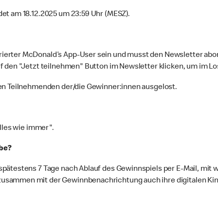
et am 18.12.2025 um 23:59 Uhr (MESZ).
ierter McDonald’s App-User sein und musst den Newsletter abon
f den "Jetzt teilnehmen" Button im Newsletter klicken, um im Lo
ten Teilnehmenden der/die Gewinner:innen ausgelost.
lles wie immer".
abe?
pätestens 7 Tage nach Ablauf des Gewinnspiels per E-Mail, mit 
sammen mit der Gewinnbenachrichtung auch ihre digitalen Kinot