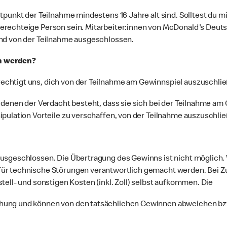
tpunkt der Teilnahme mindestens 16 Jahre alt sind. Solltest du mi
erechteige Person sein. Mitarbeiter:innen von McDonald's Deuts
ind von der Teilnahme ausgeschlossen.
n werden?
chtigt uns, dich von der Teilnahme am Gewinnspiel auszuschli
 denen der Verdacht besteht, dass sie sich bei der Teilnahme am
ipulation Vorteile zu verschaffen, von der Teilnahme auszuschli
usgeschlossen. Die Übertragung des Gewinns ist nicht möglich. 
für technische Störungen verantwortlich gemacht werden. Bei Z
tell- und sonstigen Kosten (inkl. Zoll) selbst aufkommen. Die
hung und können von den tatsächlichen Gewinnen abweichen bzw