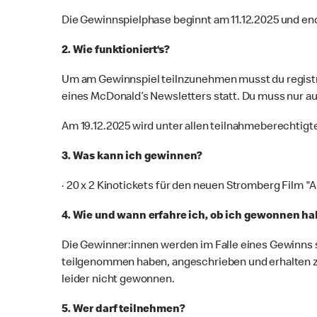
Die Gewinnspielphase beginnt am 11.12.2025 und end
2. Wie funktioniert‘s?
Um am Gewinnspiel teilnzunehmen musst du registr
eines McDonald’s Newsletters statt. Du muss nur au
Am 19.12.2025 wird unter allen teilnahmeberechtig
3. Was kann ich gewinnen?
· 20 x 2 Kinotickets für den neuen Stromberg Film "A
4. Wie und wann erfahre ich, ob ich gewonnen h
Die Gewinner:innen werden im Falle eines Gewinns s
teilgenommen haben, angeschrieben und erhalten zu
leider nicht gewonnen.
5. Wer darf teilnehmen?