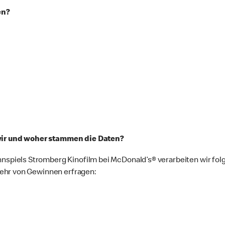
en?
ir und woher stammen die Daten?
piels Stromberg Kinofilm bei McDonald’s® verarbeiten wir fol
kehr von Gewinnen erfragen: