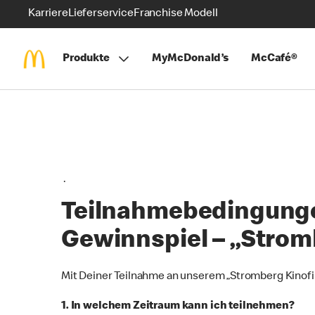
Karriere
Lieferservice
Franchise Modell
Produkte
MyMcDonald’s
McCafé®
.
Teilnahmebedingunge
Gewinnspiel – „Strom
Mit Deiner Teilnahme an unserem „Stromberg Kinofi
1. In welchem Zeitraum kann ich teilnehmen?