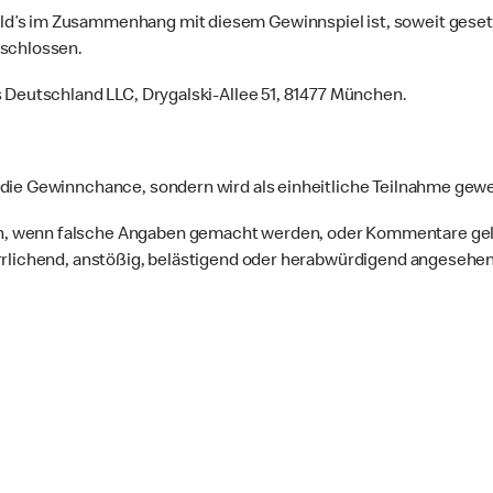
’s im Zusammenhang mit diesem Gewinnspiel ist, soweit gesetzli
eschlossen.
s Deutschland LLC, Drygalski-Allee 51, 81477 München.
die Gewinnchance, sondern wird als einheitliche Teilnahme gewe
, wenn falsche Angaben gemacht werden, oder Kommentare gelte
errlichend, anstößig, belästigend oder herabwürdigend angesehe