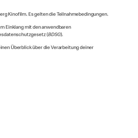
berg Kinofilm. Es gelten die Teilnahmebedingungen.
 im Einklang mit den anwendbaren
esdatenschutzgesetz (
BDSG
).
nen Überblick über die Verarbeitung deiner