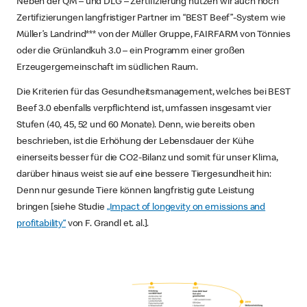
Neben der QM – und DLG – Zertifizierung nutzen wir auch noch
Zertifizierungen langfristiger Partner im “BEST Beef”-System wie
Müller’s Landrind*** von der Müller Gruppe, FAIRFARM von Tönnies
oder die Grünlandkuh 3.0 – ein Programm einer großen
Erzeugergemeinschaft im südlichen Raum.
Die Kriterien für das Gesundheitsmanagement, welches bei BEST
Beef 3.0 ebenfalls verpflichtend ist, umfassen insgesamt vier
Stufen (40, 45, 52 und 60 Monate). Denn, wie bereits oben
beschrieben, ist die Erhöhung der Lebensdauer der Kühe
einerseits besser für die CO2-Bilanz und somit für unser Klima,
darüber hinaus weist sie auf eine bessere Tiergesundheit hin:
Denn nur gesunde Tiere können langfristig gute Leistung
bringen [siehe Studie
„Impact of longevity on emissions and
profitability“
von F. Grandl et. al.].