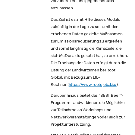
vorzubereiten und gegebenenfalls
anzupassen.
Das Ziel ist es, mit Hilfe dieses Moduls
zukünftig in der Lage zu sein, mit den
erhobenen Daten gezielte Maßnahmen
zur Emissionsreduzierung zu ergreifen
und somit langfristig die Klimaziele, die
sich McDonald’s gesetzt hat, zu erreichen.
Die Erhebung der Daten erfolgt durch die
Listung der Landwirt:innen bei Root
Global, mit Bezug zum LfL-
Rechner (
https://www.rootglobal.io/
).
Darüber hinaus bietet das "BEST Beef"-
Programm Landwirt:innen die Möglichkeit
zur Teilnahme an Workshops und
Netzwerkveranstaltungen oder auch zur
Projektunterstützung.