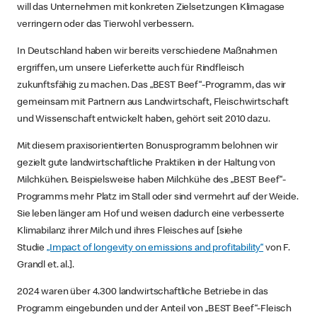
will das Unternehmen mit konkreten Zielsetzungen Klimagase
verringern oder das Tierwohl verbessern.
In Deutschland haben wir bereits verschiedene Maßnahmen
ergriffen, um unsere Lieferkette auch für Rindfleisch
zukunftsfähig zu machen. Das „BEST Beef“-Programm, das wir
gemeinsam mit Partnern aus Landwirtschaft, Fleischwirtschaft
und Wissenschaft entwickelt haben, gehört seit 2010 dazu.
Mit diesem praxisorientierten Bonusprogramm belohnen wir
gezielt gute landwirtschaftliche Praktiken in der Haltung von
Milchkühen. Beispielsweise haben Milchkühe des „BEST Beef“-
Programms mehr Platz im Stall oder sind vermehrt auf der Weide.
Sie leben länger am Hof und weisen dadurch eine verbesserte
Klimabilanz ihrer Milch und ihres Fleisches auf [siehe
Studie
„Impact of longevity on emissions and profitability“
von F.
Grandl et. al.].
2024 waren über 4.300 landwirtschaftliche Betriebe in das
Programm eingebunden und der Anteil von „BEST Beef“-Fleisch