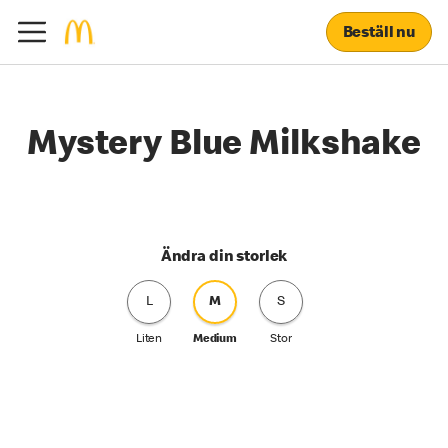
Beställ nu
Mystery Blue Milkshake
Ändra din storlek
L
M
S
Liten
Medium
Stor