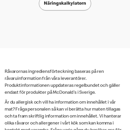
Näringskalkylatorn
Råvarornas ingrediensförteckning baseras på ren
råvaruinformation från våra leverantörer.
Produktinformationen uppdateras regelbundet och gäller
endast för produkter på McDonald’s i Sverige.
Är du allergisk och vill ha information om innehållet i vår
mat? Fråga personalen så kan vi berätta hur maten tillagas
och ta fram skriftlig information om innehållet. Vi hanterar
olika råvaror och allergener i vårt kök som kan komma i