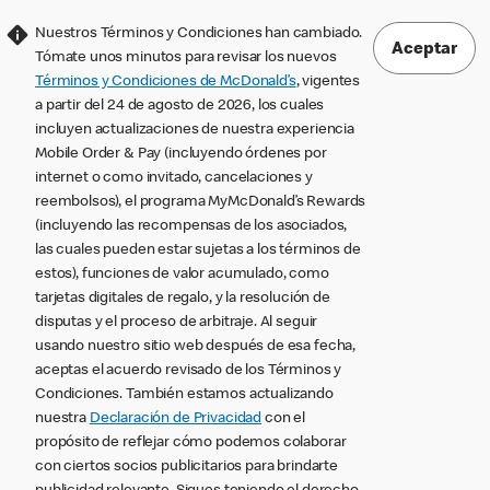
Nuestros Términos y Condiciones han cambiado.
Aceptar
Tómate unos minutos para revisar los nuevos
Términos y Condiciones de McDonald’s
, vigentes
a partir del 24 de agosto de 2026, los cuales
incluyen actualizaciones de nuestra experiencia
Mobile Order & Pay (incluyendo órdenes por
internet o como invitado, cancelaciones y
reembolsos), el programa MyMcDonald’s Rewards
(incluyendo las recompensas de los asociados,
las cuales pueden estar sujetas a los términos de
estos), funciones de valor acumulado, como
tarjetas digitales de regalo, y la resolución de
disputas y el proceso de arbitraje. Al seguir
usando nuestro sitio web después de esa fecha,
aceptas el acuerdo revisado de los Términos y
Condiciones. También estamos actualizando
nuestra
Declaración de Privacidad
con el
propósito de reflejar cómo podemos colaborar
con ciertos socios publicitarios para brindarte