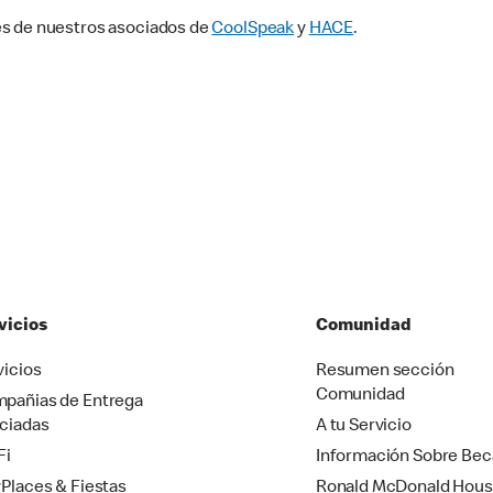
és de nuestros asociados de
CoolSpeak
y
HACE
.
vicios
Comunidad
vicios
Resumen sección
Comunidad
pañias de Entrega
ciadas
A tu Servicio
Fi
Información Sobre Bec
yPlaces & Fiestas
Ronald McDonald Hou