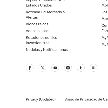
Impacto Económico en
Estados Unidos
Mob
Retirada Del Mercado &
Lo 
Alertas
Mer
Bienes raíces
Cen
Accesibilidad
Fam
Relaciones con los
MyM
Inversionistas
Mc
Noticias y Notificaciones
Privacy (Updated)
Aviso de Privacidad de Cal