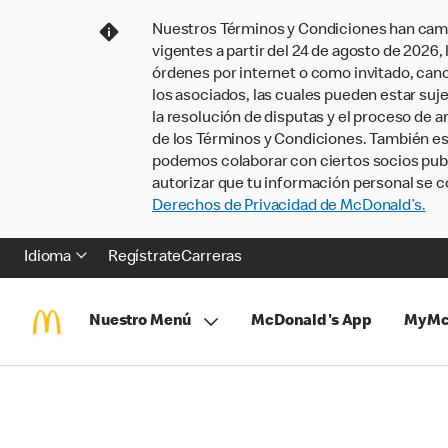
Nuestros Términos y Condiciones han camb
vigentes a partir del 24 de agosto de 2026
órdenes por internet o como invitado, ca
los asociados, las cuales pueden estar suje
la resolución de disputas y el proceso de a
de los Términos y Condiciones. También e
podemos colaborar con ciertos socios publi
autorizar que tu información personal se c
Derechos de Privacidad de McDonald’s.
Idioma
Regístrate
Carreras
Nuestro Menú
McDonald's App
MyMc