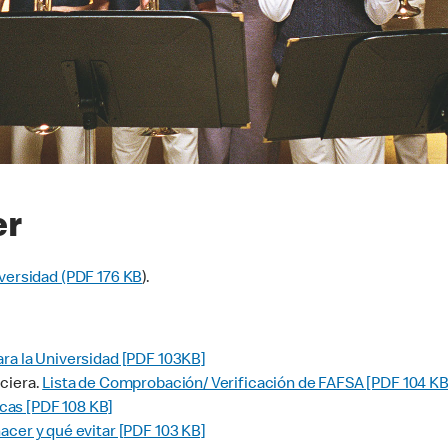
er
iversidad (PDF 176 KB
).
ra la Universidad [PDF 103KB]
ciera.
Lista de Comprobación/ Verificación de FAFSA [PDF 104 KB
cas [PDF 108 KB]
acer y qué evitar [PDF 103 KB]