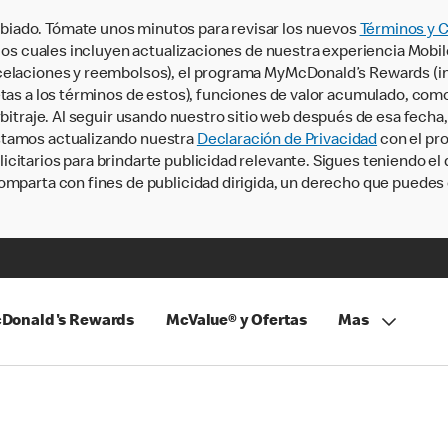
iado. Tómate unos minutos para revisar los nuevos
Términos y 
, los cuales incluyen actualizaciones de nuestra experiencia Mobi
ncelaciones y reembolsos), el programa MyMcDonald’s Rewards (
tas a los términos de estos), funciones de valor acumulado, como 
rbitraje. Al seguir usando nuestro sitio web después de esa fecha
stamos actualizando nuestra
Declaración de Privacidad
con el pro
citarios para brindarte publicidad relevante. Sigues teniendo el
omparta con fines de publicidad dirigida, un derecho que puedes 
Donald's Rewards
McValue® y Ofertas
Mas