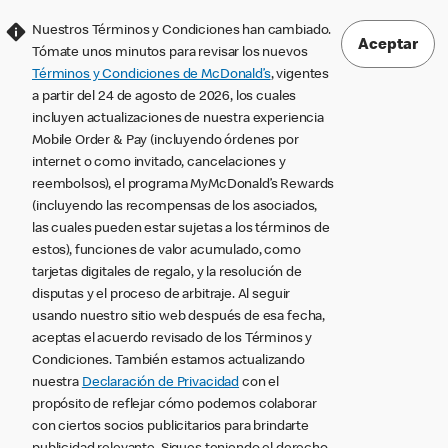
Nuestros Términos y Condiciones han cambiado.
Aceptar
Tómate unos minutos para revisar los nuevos
Términos y Condiciones de McDonald’s
, vigentes
a partir del 24 de agosto de 2026, los cuales
incluyen actualizaciones de nuestra experiencia
Mobile Order & Pay (incluyendo órdenes por
internet o como invitado, cancelaciones y
reembolsos), el programa MyMcDonald’s Rewards
(incluyendo las recompensas de los asociados,
las cuales pueden estar sujetas a los términos de
estos), funciones de valor acumulado, como
tarjetas digitales de regalo, y la resolución de
disputas y el proceso de arbitraje. Al seguir
usando nuestro sitio web después de esa fecha,
aceptas el acuerdo revisado de los Términos y
Condiciones. También estamos actualizando
nuestra
Declaración de Privacidad
con el
propósito de reflejar cómo podemos colaborar
con ciertos socios publicitarios para brindarte