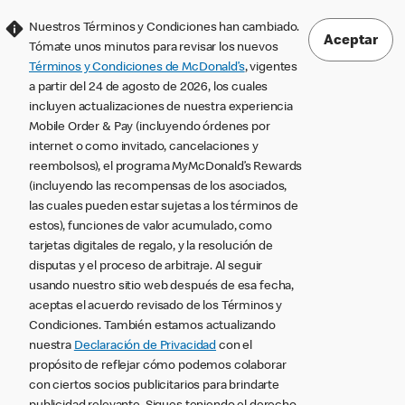
Nuestros Términos y Condiciones han cambiado.
Aceptar
Tómate unos minutos para revisar los nuevos
Términos y Condiciones de McDonald’s
, vigentes
a partir del 24 de agosto de 2026, los cuales
incluyen actualizaciones de nuestra experiencia
Mobile Order & Pay (incluyendo órdenes por
internet o como invitado, cancelaciones y
reembolsos), el programa MyMcDonald’s Rewards
(incluyendo las recompensas de los asociados,
las cuales pueden estar sujetas a los términos de
estos), funciones de valor acumulado, como
tarjetas digitales de regalo, y la resolución de
disputas y el proceso de arbitraje. Al seguir
usando nuestro sitio web después de esa fecha,
aceptas el acuerdo revisado de los Términos y
Condiciones. También estamos actualizando
nuestra
Declaración de Privacidad
con el
propósito de reflejar cómo podemos colaborar
con ciertos socios publicitarios para brindarte