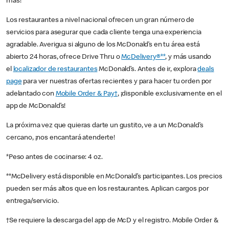
más!
Los restaurantes a nivel nacional ofrecen un gran número de
servicios para asegurar que cada cliente tenga una experiencia
agradable. Averigua si alguno de los McDonald’s en tu área está
abierto 24 horas, ofrece Drive Thru o
McDelivery®**
, y más usando
el
localizador de restaurantes
McDonald’s. Antes de ir, explora
deals
page
para ver nuestras ofertas recientes y para hacer tu orden por
adelantado con
Mobile Order & Pay†
, ¡disponible exclusivamente en el
app de McDonald’s!
La próxima vez que quieras darte un gustito, ve a un McDonald’s
cercano, ¡nos encantará atenderte!
*Peso antes de cocinarse: 4 oz.
**McDelivery está disponible en McDonald’s participantes. Los precios
pueden ser más altos que en los restaurantes. Aplican cargos por
entrega/servicio.
†Se requiere la descarga del app de McD y el registro. Mobile Order &