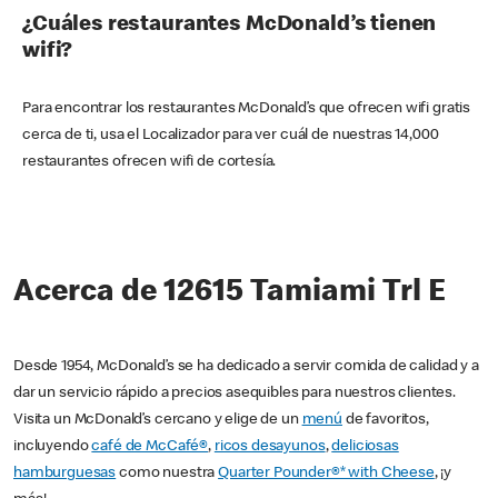
¿Cuáles restaurantes McDonald’s tienen
wifi?
Para encontrar los restaurantes McDonald’s que ofrecen wifi gratis
cerca de ti, usa el Localizador para ver cuál de nuestras 14,000
restaurantes ofrecen wifi de cortesía.
Acerca de 12615 Tamiami Trl E
Desde 1954, McDonald’s se ha dedicado a servir comida de calidad y a
dar un servicio rápido a precios asequibles para nuestros clientes.
Visita un McDonald’s cercano y elige de un
menú
de favoritos,
incluyendo
café de McCafé®
,
ricos desayunos
,
deliciosas
hamburguesas
como nuestra
Quarter Pounder®* with Cheese
, ¡y