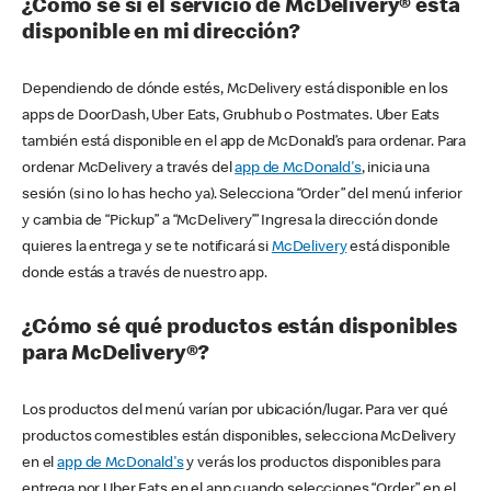
¿Cómo sé si el servicio de McDelivery® está
disponible en mi dirección?
Dependiendo de dónde estés, McDelivery está disponible en los
apps de DoorDash, Uber Eats, Grubhub o Postmates. Uber Eats
también está disponible en el app de McDonald’s para ordenar. Para
ordenar McDelivery a través del
app de McDonald's
, inicia una
sesión (si no lo has hecho ya). Selecciona “Order” del menú inferior
y cambia de “Pickup” a “McDelivery’” Ingresa la dirección donde
quieres la entrega y se te notificará si
McDelivery
está disponible
donde estás a través de nuestro app.
¿Cómo sé qué productos están disponibles
para McDelivery®?
Los productos del menú varían por ubicación/lugar. Para ver qué
productos comestibles están disponibles, selecciona McDelivery
en el
app de McDonald's
y verás los productos disponibles para
entrega por Uber Eats en el app cuando selecciones “Order” en el