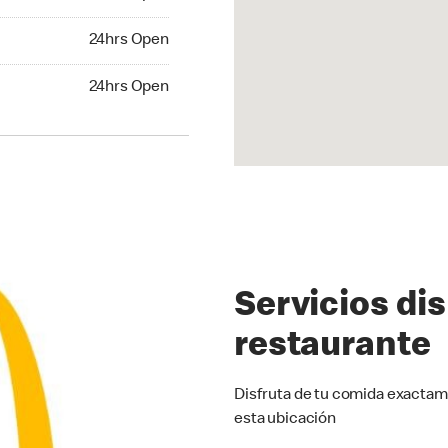
24hrs Open
24hrs Open
hrs Open
24hrs Open
Servicios di
restaurante
Disfruta de tu comida exactam
esta ubicación