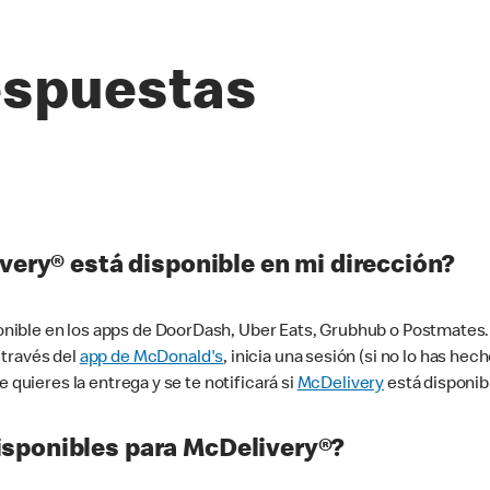
espuestas
very® está disponible en mi dirección?
ible en los apps de DoorDash, Uber Eats, Grubhub o Postmates. 
 través del
app de McDonald's
, inicia una sesión (si no lo has he
 quieres la entrega y se te notificará si
McDelivery
está disponib
sponibles para McDelivery®?