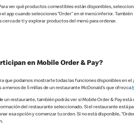
 Para ver qué productos comestibles están disponibles, seleccio
n el app cuando selecciones “Order” en el menú inferior. Tambié
 cerca de ti y explorar productos del menú para ordenar.
rticipan en Mobile Order & Pay?
para que podamos mostrarte todas las funciones disponibles en el
 a menos de 5 millas de un restaurante McDonald’s que ofrezca
 un restaurante, también podrás ver si Mobile Order & Pay está d
información del restaurante seleccionado. Si el restaurante está p
ccionar esa opción y comenzar tu orden. Si no está disponible, “Or
n.