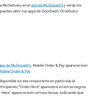
na McDelivery en el
app de McDonald's
y verás los
n puedes abrir tus apps de DoorDash, Grubhub o
app de McDonald's
. Mobile Order & Pay aparecerá en
Mobile Order & Pay
.
isponible en ese restaurante en particular al
articipando, “Order Here” aparecerá en letras negras
der Here” aparecerá en un tono tenue, indicando que