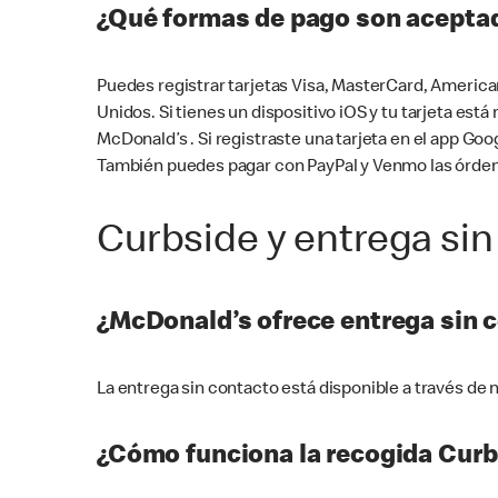
¿Qué formas de pago son aceptad
Puedes registrar tarjetas Visa, MasterCard, America
Unidos. Si tienes un dispositivo iOS y tu tarjeta es
McDonald’s . Si registraste una tarjeta en el app 
También puedes pagar con PayPal y Venmo las órden
Curbside y entrega sin
¿McDonald’s ofrece entrega sin 
La entrega sin contacto está disponible a través d
¿Cómo funciona la recogida Curb