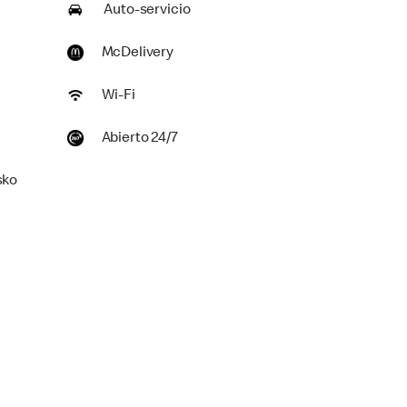
Auto-servicio
McDelivery
Wi-Fi
Abierto 24/7
sko