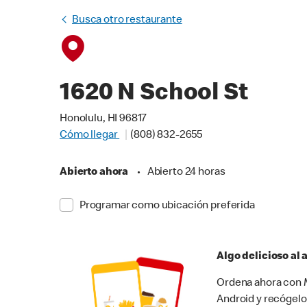
Busca otro restaurante
1620 N School St
Honolulu, HI 96817
Cómo llegar
(808) 832-2655
Abierto ahora
•
Abierto 24 horas
Programar como ubicación preferida
Algo delicioso al
Ordena ahora con M
Android y recógelo