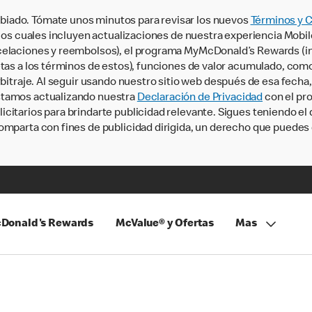
iado. Tómate unos minutos para revisar los nuevos
Términos y 
, los cuales incluyen actualizaciones de nuestra experiencia Mobi
ncelaciones y reembolsos), el programa MyMcDonald’s Rewards (
tas a los términos de estos), funciones de valor acumulado, como 
rbitraje. Al seguir usando nuestro sitio web después de esa fecha
stamos actualizando nuestra
Declaración de Privacidad
con el pro
citarios para brindarte publicidad relevante. Sigues teniendo el
omparta con fines de publicidad dirigida, un derecho que puedes 
Donald's Rewards
McValue® y Ofertas
Mas