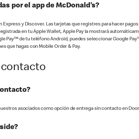
as por el app de McDonald’s?
n Express y Discover. Las tarjetas que registres para hacer pago
tá registrada en tu Apple Wallet, Apple Pay la mostrará automáti
Google Pay™ de tu teléfono Android, puedes seleccionar Google P
es que hagas con Mobile Order & Pay.
 contacto
contacto?
e nuestros asociados como opción de entrega sin contacto en Doo
side?