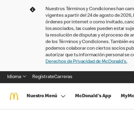
Nuestros Términos y Condiciones han camb
vigentes a partir del 24 de agosto de 2026
órdenes por internet o como invitado, ca
los asociados, las cuales pueden estar suje
la resolución de disputas y el proceso de a
de los Términos y Condiciones. También e
podemos colaborar con ciertos socios publi
autorizar que tu información personal se c
Derechos de Privacidad de McDonald’s.
Idioma
Regístrate
Carreras
Nuestro Menú
McDonald's App
MyMc