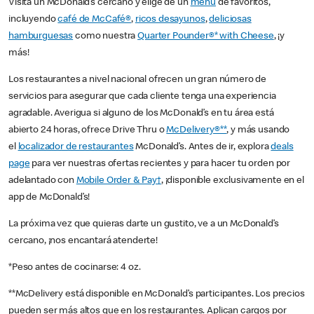
Visita un McDonald’s cercano y elige de un
menú
de favoritos,
incluyendo
café de McCafé®
,
ricos desayunos
,
deliciosas
hamburguesas
como nuestra
Quarter Pounder®* with Cheese
, ¡y
más!
Los restaurantes a nivel nacional ofrecen un gran número de
servicios para asegurar que cada cliente tenga una experiencia
agradable. Averigua si alguno de los McDonald’s en tu área está
abierto 24 horas, ofrece Drive Thru o
McDelivery®**
, y más usando
el
localizador de restaurantes
McDonald’s. Antes de ir, explora
deals
page
para ver nuestras ofertas recientes y para hacer tu orden por
adelantado con
Mobile Order & Pay†
, ¡disponible exclusivamente en el
app de McDonald’s!
La próxima vez que quieras darte un gustito, ve a un McDonald’s
cercano, ¡nos encantará atenderte!
*Peso antes de cocinarse: 4 oz.
**McDelivery está disponible en McDonald’s participantes. Los precios
pueden ser más altos que en los restaurantes. Aplican cargos por