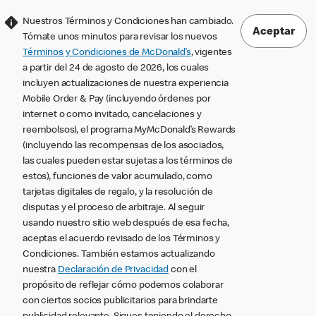
Nuestros Términos y Condiciones han cambiado.
Aceptar
Tómate unos minutos para revisar los nuevos
Términos y Condiciones de McDonald’s
, vigentes
a partir del 24 de agosto de 2026, los cuales
incluyen actualizaciones de nuestra experiencia
Mobile Order & Pay (incluyendo órdenes por
internet o como invitado, cancelaciones y
reembolsos), el programa MyMcDonald’s Rewards
(incluyendo las recompensas de los asociados,
las cuales pueden estar sujetas a los términos de
estos), funciones de valor acumulado, como
tarjetas digitales de regalo, y la resolución de
disputas y el proceso de arbitraje. Al seguir
usando nuestro sitio web después de esa fecha,
aceptas el acuerdo revisado de los Términos y
Condiciones. También estamos actualizando
nuestra
Declaración de Privacidad
con el
propósito de reflejar cómo podemos colaborar
con ciertos socios publicitarios para brindarte