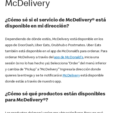
McDelivery
¿Cómo sé si el servicio de McDelivery® está
disponible en mi dirección?
Dependiendo de dónde estés, McDelivery está disponible en los
apps de DoorDash, Uber Eats, Grubhub o Postmates. Uber Eats
también está disponible en el app de McDonald’s para ordenar. Para
ordenar McDelivery a través del
app de McDonald's
, inicia una
sesión (si no lo has hecho ya). Selecciona “Order” del menú inferior
y cambia de “Pickup” a “McDelivery’” Ingresa la dirección donde
quieres la entrega y se te notificará si
McDelivery
está disponible
donde estás a través de nuestro app.
¿Cómo sé qué productos están disponibles
para McDelivery®?