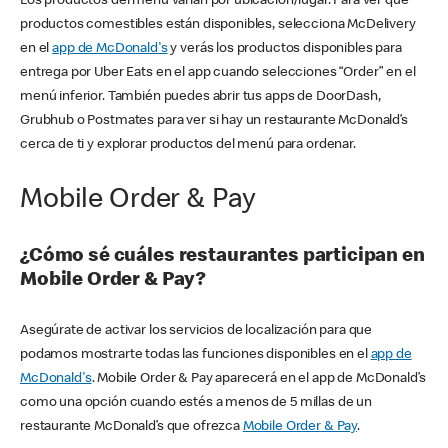
Los productos del menú varían por ubicación/lugar. Para ver qué
productos comestibles están disponibles, selecciona McDelivery
en el
app de McDonald's
y verás los productos disponibles para
entrega por Uber Eats en el app cuando selecciones “Order” en el
menú inferior. También puedes abrir tus apps de DoorDash,
Grubhub o Postmates para ver si hay un restaurante McDonald’s
cerca de ti y explorar productos del menú para ordenar.
Mobile Order & Pay
¿Cómo sé cuáles restaurantes participan en
Mobile Order & Pay?
Asegúrate de activar los servicios de localización para que
podamos mostrarte todas las funciones disponibles en el
app de
McDonald's
. Mobile Order & Pay aparecerá en el app de McDonald’s
como una opción cuando estés a menos de 5 millas de un
restaurante McDonald’s que ofrezca
Mobile Order & Pay
.