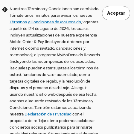
Nuestros Términos y Condiciones han cambiado.
Aceptar
Tómate unos minutos para revisar los nuevos
Términos y Condiciones de McDonald’s
, vigentes
a partir del 24 de agosto de 2026, los cuales
incluyen actualizaciones de nuestra experiencia
Mobile Order & Pay (incluyendo órdenes por
internet o como invitado, cancelaciones y
reembolsos), el programa MyMcDonald’s Rewards
(incluyendo las recompensas de los asociados,
las cuales pueden estar sujetas a los términos de
estos), funciones de valor acumulado, como
tarjetas digitales de regalo, y la resolución de
disputas y el proceso de arbitraje. Al seguir
usando nuestro sitio web después de esa fecha,
aceptas el acuerdo revisado de los Términos y
Condiciones. También estamos actualizando
nuestra
Declaración de Privacidad
con el
propósito de reflejar cómo podemos colaborar
con ciertos socios publicitarios para brindarte