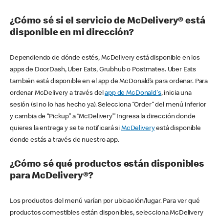
¿Cómo sé si el servicio de McDelivery® está
disponible en mi dirección?
Dependiendo de dónde estés, McDelivery está disponible en los
apps de DoorDash, Uber Eats, Grubhub o Postmates. Uber Eats
también está disponible en el app de McDonald’s para ordenar. Para
ordenar McDelivery a través del
app de McDonald's
, inicia una
sesión (si no lo has hecho ya). Selecciona “Order” del menú inferior
y cambia de “Pickup” a “McDelivery’” Ingresa la dirección donde
quieres la entrega y se te notificará si
McDelivery
está disponible
donde estás a través de nuestro app.
¿Cómo sé qué productos están disponibles
para McDelivery®?
Los productos del menú varían por ubicación/lugar. Para ver qué
productos comestibles están disponibles, selecciona McDelivery