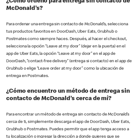
¿Cómo ordeno para entrega sin contacto de
McDonald’s?
Para ordenar una entrega sin contacto de McDonald’s, selecciona
tus productos favoritos en DoorDash, Uber Eats, Grubhub o
Postmates como siempre haces. Después, al hacer el checkout,
selecciona la opción “Leave at my door” (dejar en la puerta) en el
app de Uber Eats, la opción “Leave at my door” en el app de
DoorDash, “contact-free delivery” (entrega si contacto) en el app de
Grubhub o elige “Leave order at my door” como la ubicación de
entrega en Postmates.
¿Cómo encuentro un método de entrega sin
contacto de McDonald’s cerca de mí?
Para encontrar un método de entrega sin contacto de McDonald’s
cerca de ti, simplemente descarga el app de DoorDash, Uber Eats,
Grubhub o Postmates. Puedes permitir que el app tenga acceso a
tu localización o ingresar la dirección a donde quieres que se