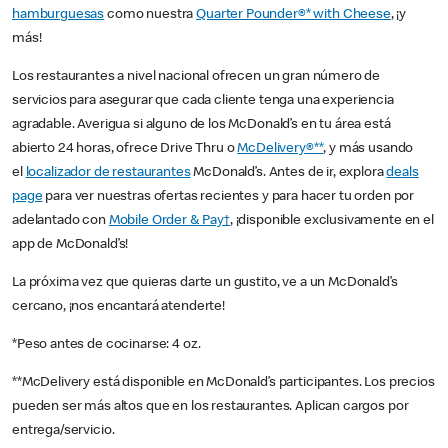
hamburguesas
como nuestra
Quarter Pounder®* with Cheese
, ¡y
más!
Los restaurantes a nivel nacional ofrecen un gran número de
servicios para asegurar que cada cliente tenga una experiencia
agradable. Averigua si alguno de los McDonald’s en tu área está
abierto 24 horas, ofrece Drive Thru o
McDelivery®**
, y más usando
el
localizador de restaurantes
McDonald’s. Antes de ir, explora
deals
page
para ver nuestras ofertas recientes y para hacer tu orden por
adelantado con
Mobile Order & Pay†
, ¡disponible exclusivamente en el
app de McDonald’s!
La próxima vez que quieras darte un gustito, ve a un McDonald’s
cercano, ¡nos encantará atenderte!
*Peso antes de cocinarse: 4 oz.
**McDelivery está disponible en McDonald’s participantes. Los precios
pueden ser más altos que en los restaurantes. Aplican cargos por
entrega/servicio.