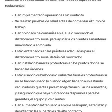
nuestros procesos sanitarios estándar, nuestros equipos en los
restaurantes:
Han implementado operaciones sin contacto
Se realizan pruebas de salud antes de comenzar el turno de
trabajo
Han colocado calcomanías en el suelo marcando el
distanciamiento social para ayudar a los clientes a mantener
una distancia apropiada
Están entrenados en las prácticas adecuadas para el
distanciamiento social detrás del mostrador
Han instalado barreras protectoras en los puntos donde se
hacen las órdenes
Están usando cubrebocas o cubiertas faciales protectoras si
no se han vacunado (o cuando eligen hacerlo aun estando
vacunados) y guantes para manejar/manipular los alimentos,
y asegurando que haya cubrebocas disponibles para los
gerentes, el equipo y los clientes
Han aumentado la frecuencia en que se limpian, esterilizan y
desinfectan las superficies de alto contacto