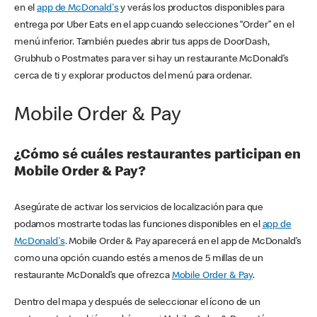
en el
app de McDonald's
y verás los productos disponibles para
entrega por Uber Eats en el app cuando selecciones “Order” en el
menú inferior. También puedes abrir tus apps de DoorDash,
Grubhub o Postmates para ver si hay un restaurante McDonald’s
cerca de ti y explorar productos del menú para ordenar.
Mobile Order & Pay
¿Cómo sé cuáles restaurantes participan en
Mobile Order & Pay?
Asegúrate de activar los servicios de localización para que
podamos mostrarte todas las funciones disponibles en el
app de
McDonald's
. Mobile Order & Pay aparecerá en el app de McDonald’s
como una opción cuando estés a menos de 5 millas de un
restaurante McDonald’s que ofrezca
Mobile Order & Pay
.
Dentro del mapa y después de seleccionar el ícono de un