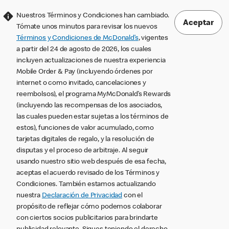
Nuestros Términos y Condiciones han cambiado.
Aceptar
Tómate unos minutos para revisar los nuevos
Términos y Condiciones de McDonald’s
, vigentes
a partir del 24 de agosto de 2026, los cuales
incluyen actualizaciones de nuestra experiencia
Mobile Order & Pay (incluyendo órdenes por
internet o como invitado, cancelaciones y
reembolsos), el programa MyMcDonald’s Rewards
(incluyendo las recompensas de los asociados,
las cuales pueden estar sujetas a los términos de
estos), funciones de valor acumulado, como
tarjetas digitales de regalo, y la resolución de
disputas y el proceso de arbitraje. Al seguir
usando nuestro sitio web después de esa fecha,
aceptas el acuerdo revisado de los Términos y
Condiciones. También estamos actualizando
nuestra
Declaración de Privacidad
con el
propósito de reflejar cómo podemos colaborar
con ciertos socios publicitarios para brindarte