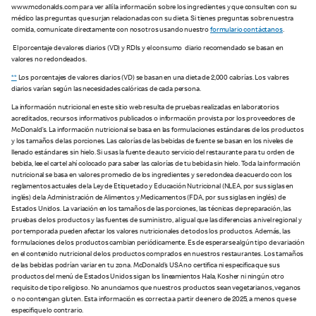
www.mcdonalds.com para ver allí la información sobre los ingredientes y que consulten con su
médico las preguntas que surjan relacionadas con su dieta. Si tienes preguntas sobre nuestra
comida, comunícate directamente con nosotros usando nuestro
formulario contáctanos
.
El porcentaje de valores diarios (VD) y RDIs y el consumo diario recomendado se basan en
valores no redondeados.
**
Los porcentajes de valores diarios (VD) se basan en una dieta de 2,000 calorías. Los valores
diarios varían según las necesidades calóricas de cada persona.
La información nutricional en este sitio web resulta de pruebas realizadas en laboratorios
acreditados, recursos informativos publicados o información provista por los proveedores de
McDonald’s. La información nutricional se basa en las formulaciones estándares de los productos
y los tamaños de las porciones. Las calorías de las bebidas de fuente se basan en los niveles de
llenado estándares sin hielo. Si usas la fuente de auto servicio del restaurante para tu orden de
bebida, lee el cartel ahí colocado para saber las calorías de tu bebida sin hielo. Toda la información
nutricional se basa en valores promedio de los ingredientes y se redondea de acuerdo con los
reglamentos actuales de la Ley de Etiquetado y Educación Nutricional (NLEA, por sus siglas en
inglés) de la Administración de Alimentos y Medicamentos (FDA, por sus siglas en inglés) de
Estados Unidos. La variación en los tamaños de las porciones, las técnicas de preparación, las
pruebas de los productos y las fuentes de suministro, al igual que las diferencias a nivel regional y
por temporada pueden afectar los valores nutricionales de todos los productos. Además, las
formulaciones de los productos cambian periódicamente. Es de esperarse algún tipo de variación
en el contenido nutricional de los productos comprados en nuestros restaurantes. Los tamaños
de las bebidas podrían variar en tu zona. McDonald’s USA no certifica ni especifica que sus
productos del menú de Estados Unidos sigan los lineamientos Hala, Kosher ni ningún otro
requisito de tipo religioso. No anunciamos que nuestros productos sean vegetarianos, veganos
o no contengan gluten. Esta información es correcta a partir de enero de 2025, a menos que se
especifique lo contrario.