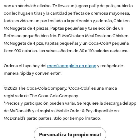
con un sándwich clásico. Te llevas un jugoso patty de pollo, cubierto
con lechuga en tiras y la cantidad perfecta de cremosa mayonesa,
todo servido en un pan tostado a la perfección y, además, Chicken
McNuggets de 4 piezas, Papitas pequeñas y tu selección de un
Refresco pequeño bien frío. El McChicken Meal Deal con Chicken
McNuggets de 4 pzs, Papitas pequeñas y un Coca-Cola® pequeña
tiene 990 calorías. Las salsas añaden de 30 a 110 calorías cada una.
Ordena el tuyo hoy del
menú completo en el app
y recógelo de
manera rápida y conveniente*.
©2026 The Coca-Cola Company. “Coca-Cola” es una marca
registrada de The Coca-Cola Company.
*Precios y participación pueden variar. Se requiere la descarga del app
de McDonald’s y el registro. Mobile Order & Pay disponible en
McDonald’s participantes. Solo por tiempo limitado.
Personaliza tu propio meal