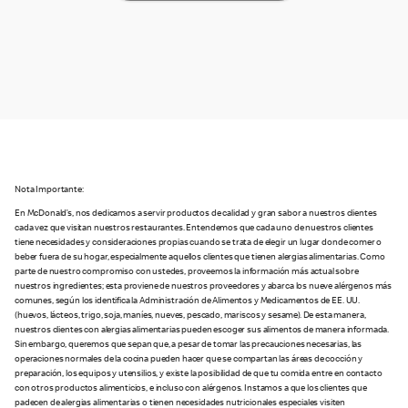
Nota Importante:
En McDonald’s, nos dedicamos a servir productos de calidad y gran sabor a nuestros clientes
cada vez que visitan nuestros restaurantes. Entendemos que cada uno de nuestros clientes
tiene necesidades y consideraciones propias cuando se trata de elegir un lugar donde comer o
beber fuera de su hogar, especialmente aquellos clientes que tienen alergias alimentarias. Como
parte de nuestro compromiso con ustedes, proveemos la información más actual sobre
nuestros ingredientes; esta proviene de nuestros proveedores y abarca los nueve alérgenos más
comunes, según los identifica la Administración de Alimentos y Medicamentos de EE. UU.
(huevos, lácteos, trigo, soja, maníes, nueves, pescado, mariscos y sesame). De esta manera,
nuestros clientes con alergias alimentarias pueden escoger sus alimentos de manera informada.
Sin embargo, queremos que sepan que, a pesar de tomar las precauciones necesarias, las
operaciones normales de la cocina pueden hacer que se compartan las áreas de cocción y
preparación, los equipos y utensilios, y existe la posibilidad de que tu comida entre en contacto
con otros productos alimenticios, e incluso con alérgenos. Instamos a que los clientes que
padecen de alergias alimentarias o tienen necesidades nutricionales especiales visiten