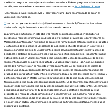
médico las preguntas que surjan relacionadas con su dieta. Si tienes preguntas sobre nuestra
comida, comunícate directamente con nosotros usando nuestro
formulario contáctanos
.
El porcentaje de valores diarios (VD) y RDIs y el consumo diario recomendado se basan en
valores no redondeados.
**
Los porcentajes de valores diarios (VD) se basan en una dieta de 2,000 calorías. Los valores
diarios varían según las necesidades calóricas de cada persona.
La información nutricional en este sitio web resulta de pruebas realizadas en laboratorios
acreditados, recursos informativos publicados o información provista por los proveedores de
McDonald’s. La información nutricional se basa en las formulaciones estándares de los productos
y los tamaños de las porciones. Las calorías de las bebidas de fuente se basan en los niveles de
llenado estándares sin hielo. Si usas la fuente de auto servicio del restaurante para tu orden de
bebida, lee el cartel ahí colocado para saber las calorías de tu bebida sin hielo. Toda la información
nutricional se basa en valores promedio de los ingredientes y se redondea de acuerdo con los
reglamentos actuales de la Ley de Etiquetado y Educación Nutricional (NLEA, por sus siglas en
inglés) de la Administración de Alimentos y Medicamentos (FDA, por sus siglas en inglés) de
Estados Unidos. La variación en los tamaños de las porciones, las técnicas de preparación, las
pruebas de los productos y las fuentes de suministro, al igual que las diferencias a nivel regional y
por temporada pueden afectar los valores nutricionales de todos los productos. Además, las
formulaciones de los productos cambian periódicamente. Es de esperarse algún tipo de variación
en el contenido nutricional de los productos comprados en nuestros restaurantes. Los tamaños
de las bebidas podrían variar en tu zona. McDonald’s USA no certifica ni especifica que sus
productos del menú de Estados Unidos sigan los lineamientos Hala, Kosher ni ningún otro
requisito de tipo religioso. No anunciamos que nuestros productos sean vegetarianos, veganos
o no contengan gluten. Esta información es correcta a partir de enero de 2025, a menos que se
especifique lo contrario.