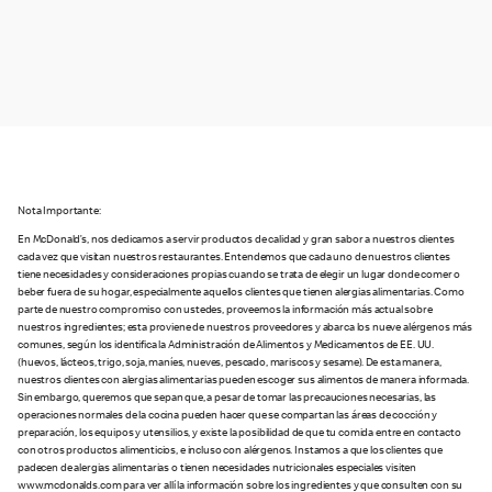
Nota Importante:
En McDonald’s, nos dedicamos a servir productos de calidad y gran sabor a nuestros clientes
cada vez que visitan nuestros restaurantes. Entendemos que cada uno de nuestros clientes
tiene necesidades y consideraciones propias cuando se trata de elegir un lugar donde comer o
beber fuera de su hogar, especialmente aquellos clientes que tienen alergias alimentarias. Como
parte de nuestro compromiso con ustedes, proveemos la información más actual sobre
nuestros ingredientes; esta proviene de nuestros proveedores y abarca los nueve alérgenos más
comunes, según los identifica la Administración de Alimentos y Medicamentos de EE. UU.
(huevos, lácteos, trigo, soja, maníes, nueves, pescado, mariscos y sesame). De esta manera,
nuestros clientes con alergias alimentarias pueden escoger sus alimentos de manera informada.
Sin embargo, queremos que sepan que, a pesar de tomar las precauciones necesarias, las
operaciones normales de la cocina pueden hacer que se compartan las áreas de cocción y
preparación, los equipos y utensilios, y existe la posibilidad de que tu comida entre en contacto
con otros productos alimenticios, e incluso con alérgenos. Instamos a que los clientes que
padecen de alergias alimentarias o tienen necesidades nutricionales especiales visiten
www.mcdonalds.com para ver allí la información sobre los ingredientes y que consulten con su