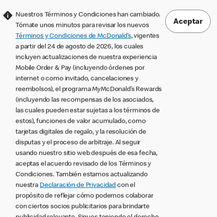
Nuestros Términos y Condiciones han cambiado.
Aceptar
Tómate unos minutos para revisar los nuevos
Términos y Condiciones de McDonald’s
, vigentes
a partir del 24 de agosto de 2026, los cuales
incluyen actualizaciones de nuestra experiencia
Mobile Order & Pay (incluyendo órdenes por
internet o como invitado, cancelaciones y
reembolsos), el programa MyMcDonald’s Rewards
(incluyendo las recompensas de los asociados,
las cuales pueden estar sujetas a los términos de
estos), funciones de valor acumulado, como
tarjetas digitales de regalo, y la resolución de
disputas y el proceso de arbitraje. Al seguir
usando nuestro sitio web después de esa fecha,
aceptas el acuerdo revisado de los Términos y
Condiciones. También estamos actualizando
nuestra
Declaración de Privacidad
con el
propósito de reflejar cómo podemos colaborar
con ciertos socios publicitarios para brindarte