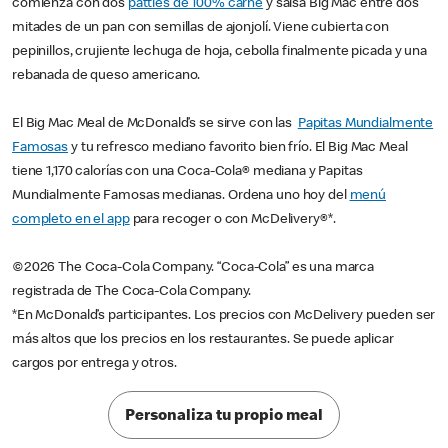
comienza con dos
patties de 100% carne
y salsa Big Mac entre dos
mitades de un pan con semillas de ajonjolí. Viene cubierta con
pepinillos, crujiente lechuga de hoja, cebolla finalmente picada y una
rebanada de queso americano.
El Big Mac Meal de McDonald’s se sirve con las
Papitas Mundialmente
Famosas
y tu refresco mediano favorito bien frío. El Big Mac Meal
tiene 1,170 calorías con una Coca-Cola® mediana y Papitas
Mundialmente Famosas medianas. Ordena uno hoy del
menú
completo en el app
para recoger o con McDelivery®*.
©2026 The Coca-Cola Company. “Coca-Cola” es una marca
registrada de The Coca-Cola Company.
*En McDonald’s participantes. Los precios con McDelivery pueden ser
más altos que los precios en los restaurantes. Se puede aplicar
cargos por entrega y otros.
Personaliza tu propio meal