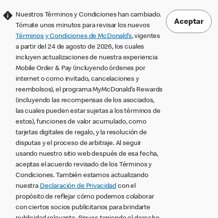
Nuestros Términos y Condiciones han cambiado.
Aceptar
Tómate unos minutos para revisar los nuevos
Términos y Condiciones de McDonald’s
, vigentes
a partir del 24 de agosto de 2026, los cuales
incluyen actualizaciones de nuestra experiencia
Mobile Order & Pay (incluyendo órdenes por
internet o como invitado, cancelaciones y
reembolsos), el programa MyMcDonald’s Rewards
(incluyendo las recompensas de los asociados,
las cuales pueden estar sujetas a los términos de
estos), funciones de valor acumulado, como
tarjetas digitales de regalo, y la resolución de
disputas y el proceso de arbitraje. Al seguir
usando nuestro sitio web después de esa fecha,
aceptas el acuerdo revisado de los Términos y
Condiciones. También estamos actualizando
nuestra
Declaración de Privacidad
con el
propósito de reflejar cómo podemos colaborar
con ciertos socios publicitarios para brindarte