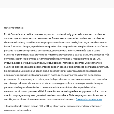
Nota Importante:
En McDonald’s, nos dedicamos a servir productos de calidad y gran sabor a nuestros clientes
cada vez que visitan nuestros restaurantes. Entendemos que cada uno de nuestros clientes
tiene necesidades y consideraciones propias cuando se trata de elegir un lugar donde comer o
beber fuera de su hogar, especialmente aquellos clientes que tienen alergias alimentarias. Como
parte de nuestro compromiso con ustedes, proveemos la información más actual sobre
nuestros ingredientes; esta proviene de nuestros proveedores y abarca los nueve alérgenos más
comunes, según los identifica la Administración de Alimentos y Medicamentos de EE. UU.
(huevos, lácteos, trigo, soja, maníes, nueves, pescado, mariscos y sesame). De esta manera,
nuestros clientes con alergias alimentarias pueden escoger sus alimentos de manera informada.
Sin embargo, queremos que sepan que, a pesar de tomar las precauciones necesarias, las
operaciones normales de la cocina pueden hacer que se compartan las áreas de cocción y
preparación, los equipos y utensilios, y existe la posibilidad de que tu comida entre en contacto
con otros productos alimenticios, e incluso con alérgenos. Instamos a que los clientes que
padecen de alergias alimentarias o tienen necesidades nutricionales especiales visiten
www.mcdonalds.com para ver allí la información sobre los ingredientes y que consulten con su
médico las preguntas que surjan relacionadas con su dieta. Si tienes preguntas sobre nuestra
comida, comunícate directamente con nosotros usando nuestro
formulario contáctanos
.
El porcentaje de valores diarios (VD) y RDIs y el consumo diario recomendado se basan en
valores no redondeados.